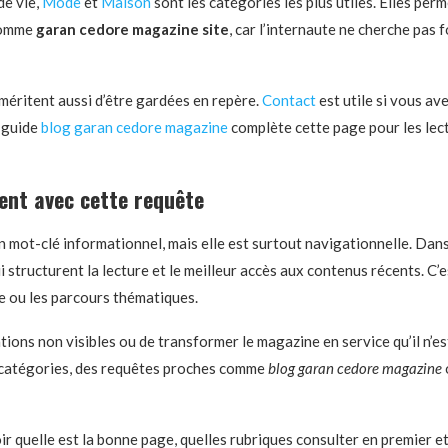
de vie,
Mode
et
Maison
sont les catégories les plus utiles. Elles perm
 comme
garan cedore magazine site
, car l’internaute ne cherche pas 
méritent aussi d’être gardées en repère.
Contact
est utile si vous av
e guide
blog garan cedore magazine
complète cette page pour les lect
ent avec cette requête
 mot-clé informationnel, mais elle est surtout navigationnelle. Dans
 qui structurent la lecture et le meilleur accès aux contenus récents. C
ivre ou les parcours thématiques.
ons non visibles ou de transformer le magazine en service qu’il n’est 
es catégories, des requêtes proches comme
blog garan cedore magazine
r quelle est la bonne page, quelles rubriques consulter en premier et 