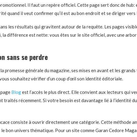
romotionnel. Il faut un repère officiel. Cette page sert donc de hub: 
ité quand il veut confirmer qu’il est au bon endroit et se diriger vers
ns les résultats qui gravitent autour de la requête. Les pages visibl
ci, la différence est nette: vous êtes sur le site officiel, avec une ar
n sans se perdre
e la promesse générale du magazine, ses mises en avant et les grands 
vous souhaitez vérifier d’un coup d’œil son identité éditoriale.
a page
Blog
est l’accès le plus direct. Elle convient aux lecteurs qui 
t traités récemment. Si votre besoin est davantage lié à l’identité d
fficace consiste à ouvrir directement une catégorie. Cette méthode amé
ns le bon univers thématique. Pour un site comme Garan Cedore Magazi