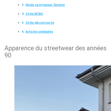
Mode sportswear féminin
Style BCBG
Style décontracté
Articles similaires
Apparence du streetwear des années
90