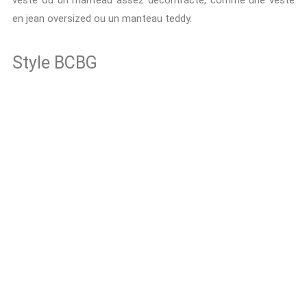
veste ou un manteau assez décontracté, comme une veste
en jean oversized ou un manteau teddy.
Style BCBG