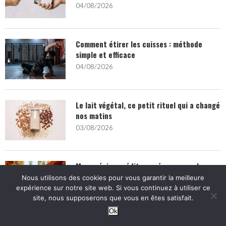
04/08/2026
Comment étirer les cuisses : méthode
simple et efficace
04/08/2026
Le lait végétal, ce petit rituel qui a changé
nos matins
03/08/2026
Menu régime méditerranéen : exemple
simple sur 7 jours
Nous utilisons des cookies pour vous garantir la meilleure
expérience sur notre site web. Si vous continuez à utiliser ce
02/08/2026
site, nous supposerons que vous en êtes satisfait.
Ok