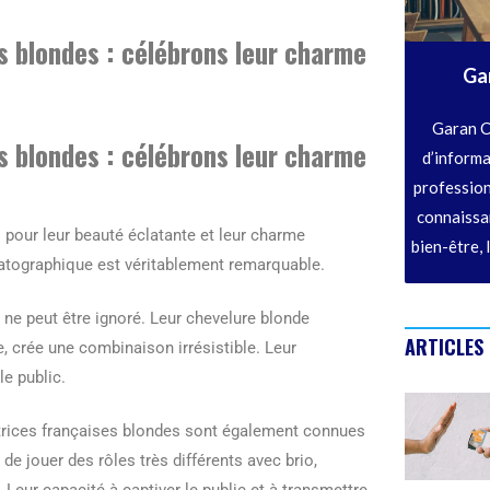
s blondes : célébrons leur charme
Ga
Garan C
s blondes : célébrons leur charme
d’informa
profession
connaissan
pour leur beauté éclatante et leur charme
bien-être, 
ématographique est véritablement remarquable.
ne peut être ignoré. Leur chevelure blonde
ARTICLES
te, crée une combinaison irrésistible. Leur
le public.
ctrices françaises blondes sont également connues
 de jouer des rôles très différents avec brio,