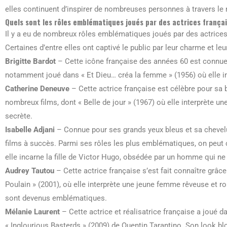
elles continuent d’inspirer de nombreuses personnes à travers le
Quels sont les rôles emblématiques joués par des actrices françai
Il y a eu de nombreux rôles emblématiques joués par des actrices
Certaines d’entre elles ont captivé le public par leur charme et le
Brigitte Bardot
– Cette icône française des années 60 est connue 
notamment joué dans « Et Dieu… créa la femme » (1956) où elle i
Catherine Deneuve
– Cette actrice française est célèbre pour sa 
nombreux films, dont « Belle de jour » (1967) où elle interprète
secrète.
Isabelle Adjani
– Connue pour ses grands yeux bleus et sa chevelur
films à succès. Parmi ses rôles les plus emblématiques, on peut ci
elle incarne la fille de Victor Hugo, obsédée par un homme qui ne 
Audrey Tautou
– Cette actrice française s’est fait connaître grâc
Poulain » (2001), où elle interprète une jeune femme rêveuse et 
sont devenus emblématiques.
Mélanie Laurent
– Cette actrice et réalisatrice française a joué
« Inglourious Basterds » (2009) de Quentin Tarantino. Son look bl