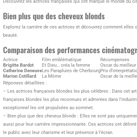
Découvrez les actrices françaises qui ont marqué le monde du ci
Bien plus que des cheveux blonds
Explorez la carrière de ces actrices et découvrez comment elles on
beauté.
Comparaison des performances cinématog
Actrice
Film emblématique
Récompenses
Brigitte Bardot
Et Dieu… créa la femme
Oscar du meilleur 
Catherine Deneuve
Les Parapluies de Cherbourg
Prix d’interprétat
Marion Cotillard
La Môme
Oscar de la meille
Réponses détaillées :
– Les actrices françaises blondes les plus célèbres : Dans cet ar
françaises blondes les plus reconnues et admirées dans l’industrie
exceptionnel les ont propulsées au sommet.
– Bien plus que des cheveux blonds : Elles ne sont pas uniquemen
aussi pour leur carrière impressionnante. Ces actrices ont délivr
le public avec leur charisme et leur présence à l’écran.