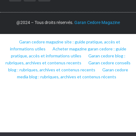
@2024 – Tous droits réservés.
Garan Cedore Magazine
Garan cedore magazine site : guide pratique, accès et
informations utiles
Acheter magazine garan cedore : guide
pratique, accès et informations utiles
Garan cedore blog :
rubriques, archives et contenus recents
Garan cedore conseils
blog : rubriques, archives et contenus recents
Garan cedore
media blog : rubriques, archives et contenus récents