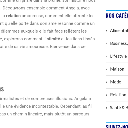
. Comme un phare dans la brume, son histoire nous
eux. Découvrons ensemble comment Angela, avec
NOS CATÉ
e la
relation
amoureuse, comment elle affronte les
ment qu’elle porte dans son âme résonne comme un
Alimenta
dilemmes auxquels elle fait face reflètent les
e, explorons comment l’
intimité
et les liens tissés
Business,
stoire de sa vie amoureuse. Bienvenue dans ce
Lifestyle
Maison
Mode
ns
Relation
irréalistes et de nombreuses illusions. Angela a
lle une évidence incontestable. Cependant, au fil
Santé & B
pas un chemin linéaire, mais plutôt un parcours
SUIVEZ-NO