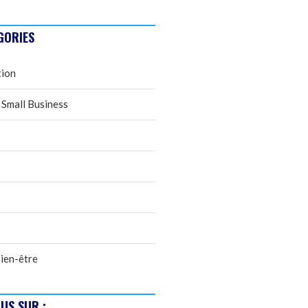
GORIES
tion
 Small Business
ien-être
US SUR :