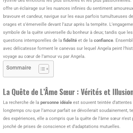
rythme des émotions les plus sincères et les plus passionnelles
offre un éclairage sur les nuances infinies du sentiment amour
bravoure et candeur, navigue sur les eaux parfois tumultueuses d
orages et s’émerveille devant l’azur après la tempête. L’engage
symbole de la quête universelle du bonheur à deux; tandis que les 
questions intemporelles de la
fidelité
et de la
confiance
. Ensembl
avec délicatesse forment le canevas sur lequel Angela peint l’hi
voyage au cœur de l’amour vu par Angela.
Sommaire
La Quête de L’Âme Sœur : Vérités et Illusio
La recherche de la
personne idéale
est souvent teintée d’attentes 
longtemps cru que l’amour parfait se dévoilerait soudainement, te
des expériences, elle a compris que la quête de l’âme sœur n’est 
jonché de prises de conscience et d’adaptations mutuelles.