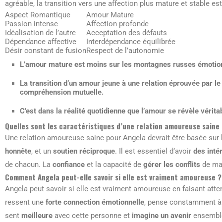
agréable, la transition vers une affection plus mature et stable est 
Aspect Romantique
Amour Mature
Passion intense
Affection profonde
Idéalisation de l’autre
Acceptation des défauts
Dépendance affective
Interdépendance équilibrée
Désir constant de fusion
Respect de l’autonomie
L’amour mature est moins sur les montagnes russes émotionnel
La transition d’un amour jeune à une relation éprouvée par l
compréhension mutuelle.
C’est dans la réalité quotidienne que l’amour se révèle véritab
Quelles sont les caractéristiques d’une relation amoureuse sain
Une relation amoureuse saine pour Angela devrait être basée sur
honnête
, et un
soutien réciproque
. Il est essentiel d’avoir
des int
de chacun. La
confiance
et la capacité de
gérer les conflits
de man
Comment Angela peut-elle savoir si elle est vraiment amoureuse ?
Angela peut savoir si elle est vraiment amoureuse en faisant atte
ressent une
forte connection émotionnelle
, pense constamment à 
sent
meilleure
avec cette personne et
imagine un avenir
ensemble,