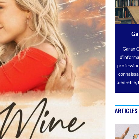
Ga
Garan C
d’informa
profession
connaissan
bien-être, 
ARTICLES