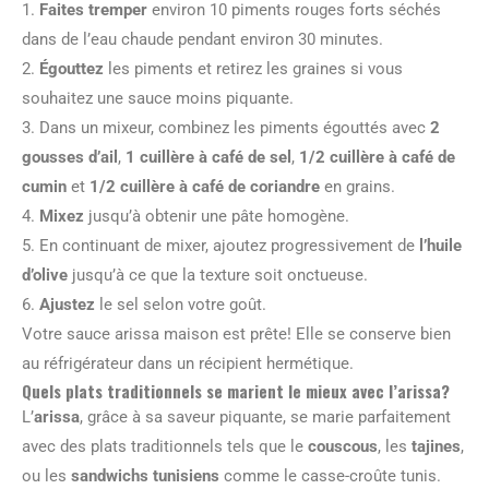
1.
Faites tremper
environ 10 piments rouges forts séchés
dans de l’eau chaude pendant environ 30 minutes.
2.
Égouttez
les piments et retirez les graines si vous
souhaitez une sauce moins piquante.
3. Dans un mixeur, combinez les piments égouttés avec
2
gousses d’ail
,
1 cuillère à café de sel
,
1/2 cuillère à café de
cumin
et
1/2 cuillère à café de coriandre
en grains.
4.
Mixez
jusqu’à obtenir une pâte homogène.
5. En continuant de mixer, ajoutez progressivement de
l’huile
d’olive
jusqu’à ce que la texture soit onctueuse.
6.
Ajustez
le sel selon votre goût.
Votre sauce arissa maison est prête! Elle se conserve bien
au réfrigérateur dans un récipient hermétique.
Quels plats traditionnels se marient le mieux avec l’arissa?
L’
arissa
, grâce à sa saveur piquante, se marie parfaitement
avec des plats traditionnels tels que le
couscous
, les
tajines
,
ou les
sandwichs tunisiens
comme le casse-croûte tunis.