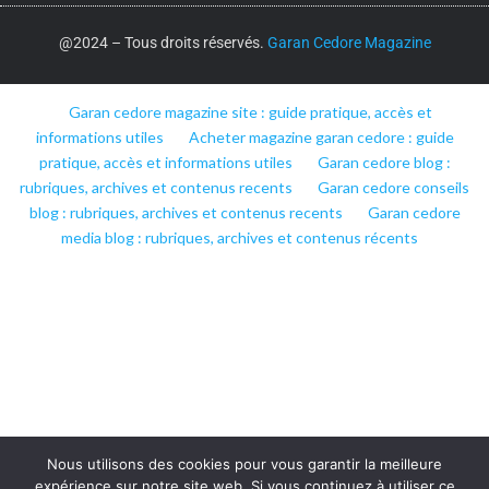
@2024 – Tous droits réservés.
Garan Cedore Magazine
Garan cedore magazine site : guide pratique, accès et
informations utiles
Acheter magazine garan cedore : guide
pratique, accès et informations utiles
Garan cedore blog :
rubriques, archives et contenus recents
Garan cedore conseils
blog : rubriques, archives et contenus recents
Garan cedore
media blog : rubriques, archives et contenus récents
Nous utilisons des cookies pour vous garantir la meilleure
expérience sur notre site web. Si vous continuez à utiliser ce