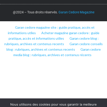
@2024 – Tous droits réservés.
Garan Cedore Magazine
Garan cedore magazine site : guide pratique, accès et
informations utiles
Acheter magazine garan cedore : guide
pratique, accès et informations utiles
Garan cedore blog :
rubriques, archives et contenus recents
Garan cedore conseils
blog : rubriques, archives et contenus recents
Garan cedore
media blog : rubriques, archives et contenus récents
Nous utilisons des cookies pour vous garantir la meilleure