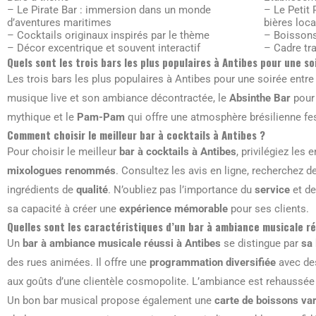
– Le Pirate Bar : immersion dans un monde
– Le Petit
d’aventures maritimes
bières loca
– Cocktails originaux inspirés par le thème
– Boissons
– Décor excentrique et souvent interactif
– Cadre tra
Quels sont les trois bars les plus populaires à Antibes pour une so
Les trois bars les plus populaires à Antibes pour une soirée entr
musique live et son ambiance décontractée, le
Absinthe Bar
pour 
mythique et le
Pam-Pam
qui offre une atmosphère brésilienne fest
Comment choisir le meilleur bar à cocktails à Antibes ?
Pour choisir le meilleur
bar à cocktails à Antibes
, privilégiez les
mixologues renommés
. Consultez les avis en ligne, recherchez 
ingrédients de
qualité
. N’oubliez pas l’importance du
service
et de 
sa capacité à créer une
expérience mémorable
pour ses clients.
Quelles sont les caractéristiques d’un bar à ambiance musicale ré
Un
bar à ambiance musicale réussi à Antibes
se distingue par
sa 
des rues animées. Il offre une
programmation diversifiée
avec d
aux goûts d’une clientèle cosmopolite. L’ambiance est rehaussée
Un bon bar musical propose également une
carte de boissons va