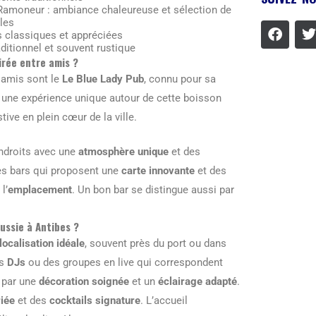
 Ramoneur : ambiance chaleureuse et sélection de
les
 classiques et appréciées
ditionnel et souvent rustique
irée entre amis ?
e amis sont le
Le Blue Lady Pub
, connu pour sa
une expérience unique autour de cette boisson
ive en plein cœur de la ville.
 endroits avec une
atmosphère unique
et des
des bars qui proposent une
carte innovante
et des
l’
emplacement
. Un bon bar se distingue aussi par
ussie à Antibes ?
localisation idéale
, souvent près du port ou dans
es
DJs
ou des groupes en live qui correspondent
 par une
décoration soignée
et un
éclairage adapté
.
riée
et des
cocktails signature
. L’accueil