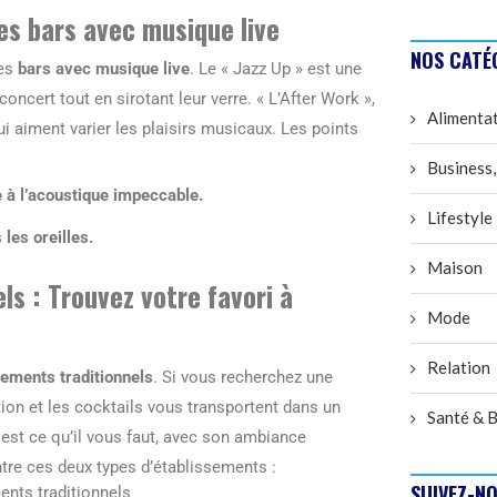
les bars avec musique live
NOS CATÉ
des
bars avec musique live
. Le « Jazz Up » est une
concert tout en sirotant leur verre. « L’After Work »,
Alimenta
qui aiment varier les plaisirs musicaux. Les points
Business,
 à l’acoustique impeccable.
Lifestyle
les oreilles.
Maison
s : Trouvez votre favori à
Mode
Relation
sements traditionnels
. Si vous recherchez une
tion et les cocktails vous transportent dans un
Santé & B
» est ce qu’il vous faut, avec son ambiance
ntre ces deux types d’établissements :
SUIVEZ-NO
ents traditionnels