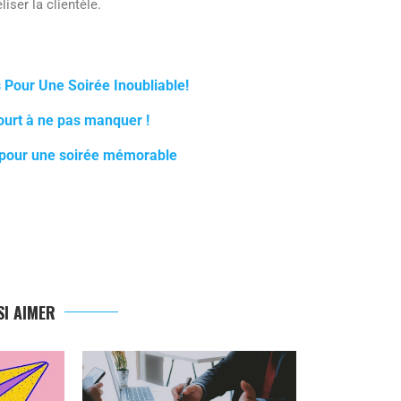
iser la clientèle.
 Pour Une Soirée Inoubliable!
ourt à ne pas manquer !
 pour une soirée mémorable
I AIMER
L’ÉCLAT P
DÉCOUVREZ L