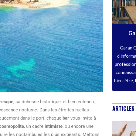
Ga
Garan C
d’informa
profession
connaissan
bien-être, 
oresque
, sa richesse historique, et bien entendu,
ARTICLES
rvescence nocturne. Dans les étroites ruelles
doucement dans le port, chaque
bar
vous invite à
cosmopolite
, un cadre
intimiste
, ou encore une
uire les noctambules les plus exigeants. Mettons