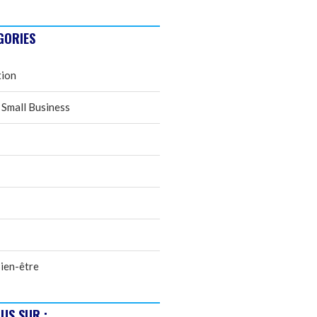
GORIES
tion
 Small Business
ien-être
US SUR :