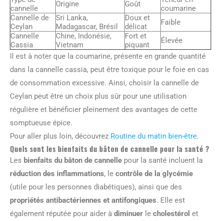
Origine
Goût
cannelle
coumarine
Cannelle de
Sri Lanka,
Doux et
Faible
Ceylan
Madagascar, Brésil
délicat
Cannelle
Chine, Indonésie,
Fort et
Élevée
Cassia
Vietnam
piquant
Il est à noter que la coumarine, présente en grande quantité
dans la cannelle cassia, peut être toxique pour le foie en cas
de consommation excessive. Ainsi, choisir la cannelle de
Ceylan peut être un choix plus sûr pour une utilisation
régulière et bénéficier pleinement des avantages de cette
somptueuse épice.
Pour aller plus loin, découvrez
Routine du matin bien-être
.
Quels sont les bienfaits du bâton de cannelle pour la santé ?
Les
bienfaits du bâton de cannelle
pour la santé incluent la
réduction des inflammations
, le
contrôle de la glycémie
(utile pour les personnes diabétiques), ainsi que des
propriétés antibactériennes et antifongiques
. Elle est
également réputée pour aider à
diminuer
le
cholestérol
et