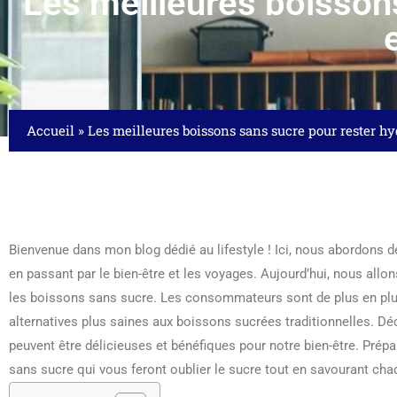
Les meilleures boissons
Accueil
»
Les meilleures boissons sans sucre pour rester hy
Bienvenue dans mon blog dédié au lifestyle ! Ici, nous abordons d
en passant par le bien-être et les voyages. Aujourd’hui, nous allon
les boissons sans sucre. Les consommateurs sont de plus en plus
alternatives plus saines aux boissons sucrées traditionnelles.
peuvent être délicieuses et bénéfiques pour notre bien-être. Prép
sans sucre qui vous feront oublier le sucre tout en savourant cha