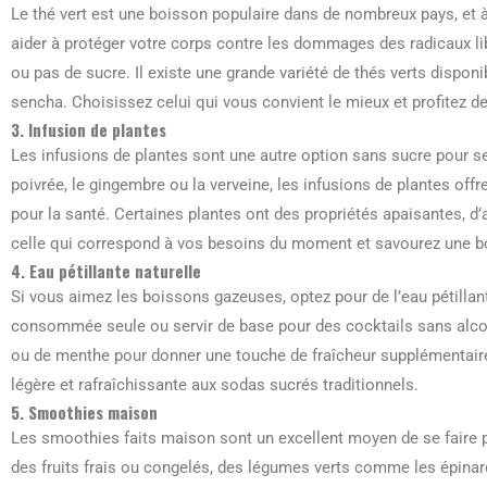
Le thé vert est une boisson populaire dans de nombreux pays, et à j
aider à protéger votre corps contre les dommages des radicaux lib
ou pas de sucre. Il existe une grande variété de thés verts dispon
sencha. Choisissez celui qui vous convient le mieux et profitez de
3. Infusion de plantes
Les infusions de plantes sont une autre option sans sucre pour se
poivrée, le gingembre ou la verveine, les infusions de plantes off
pour la santé. Certaines plantes ont des propriétés apaisantes, d
celle qui correspond à vos besoins du moment et savourez une bo
4. Eau pétillante naturelle
Si vous aimez les boissons gazeuses, optez pour de l’eau pétillant
consommée seule ou servir de base pour des cocktails sans alcoo
ou de menthe pour donner une touche de fraîcheur supplémentaire. 
légère et rafraîchissante aux sodas sucrés traditionnels.
5. Smoothies maison
Les smoothies faits maison sont un excellent moyen de se faire pla
des fruits frais ou congelés, des légumes verts comme les épinard