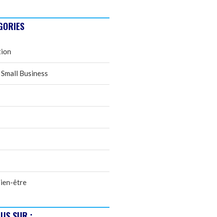
GORIES
tion
 Small Business
ien-être
US SUR :