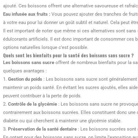
ajouté. Ces boissons offrent une alternative savoureuse et rafraî
Eau infusée aux fruits :
Vous pouvez ajouter des tranches de fruit
à votre eau pour lui donner un goût subtil et naturel. Cela peut êt
Il est important de noter que même si ces alternatives sont sans 
édulcorants artificiels. Il est donc important de consommer ces 
options naturelles lorsque c’est possible.
Quels sont les bienfaits pour la santé des boissons sans sucre ?
Les boissons sans sucre
offrent de nombreux bienfaits pour la sa
quelques avantages :
1.
Gestion du poids
: Les boissons sans sucre sont généralement fa
maintenir un poids santé. En évitant les sucres ajoutés, elles aid
peuvent contribuer à la perte de poids.
2.
Contrôle de la glycémie
: Les boissons sans sucre ne provoquen
contrairement aux boissons sucrées. Elles constituent donc une o
diabète ou qui cherchent à maintenir une glycémie stable.
3.
Préservation de la santé dentaire
: Les boissons sucrées sont a
En optant pour des boissons sans sucre, on limite l’exposition au