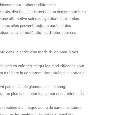
chissante aux sodas traditionnels.
s frais, des feuilles de menthe ou des concombres
re une alternative saine et hydratante aux sodas.
sucre, elles peuvent toujours contenir des
boissons avec modération et d’opter pour des
nté dans le cadre d’un mode de vie sain. Voici
ibles en calories, ce qui les rend efficaces pour
ent à réduire la consommation totale de calories et
t pas de pic de glucose dans le sang,
ption plus saine pour les personnes atteintes de
ssociées à un risque accru de caries dentaires.
x sucres fermentescibles qui favorisent les