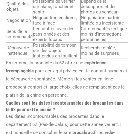
Possibilité de vérifier
Dépend de la
Qualité des
sur place, toucher et
description et des
objets
sentir
photos du vendeur
Négociation en direct,
Négociation parfois
Négociation
face à face
limitée ou inexistante
Rencontres avec des
Communautés en ligne,
Sens de la
passionnés et des
moins d’interactions
communauté
experts locaux
personnelles
Possibilité de tomber
Découverte
Recherche ciblée,
sur des objets
inattendue
moins de surprises
inattendus en fouillant
En somme, la brocante du 62 offre une
expérience
irremplaçable
pour ceux qui privilégient le contact humain et
la découverte spontanée. Même si les ventes en ligne
proposent confort et large choix, elles ne remplacent pas le
plaisir de la chine en personne.
Quelles sont les dates incontournables des brocantes dans
le 62 pour cette année ?
Les dates incontournables des brocantes dans le
département 62 (Pas-de-Calais) pour cette année varient. Il
est conseillé de consulter le site
brocabrac.fr
ou
vide-