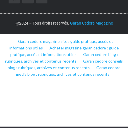
@2024 – Tous droits réservés.
Garan Cedore Magazine
Garan cedore magazine site : guide pratique, accès et
informations utiles
Acheter magazine garan cedore : guide
pratique, accès et informations utiles
Garan cedore blog :
rubriques, archives et contenus recents
Garan cedore conseils
blog : rubriques, archives et contenus recents
Garan cedore
media blog : rubriques, archives et contenus récents