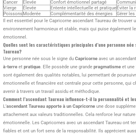
Cancer
Élevée
Confort émotionnel partagé
Communica
Vierge
Élevée
Entente intellectuelle et pratique
Éviter la 
Poissons
Moderée
Complémentarité des énergies
Gérer les
Il est essentiel pour le Capricorne ascendant Taureau de trouver 
environnement harmonieux et stable, mais qui puise également le 
émotionnel.
Quelles sont les caractéristiques principales d’une personne née
Taureau?
Une personne née sous le signe du
Capricorne
avec un ascendan
à-terre
et
pratique
. Elle possède une grande
pragmatisme
et une 
sont également des qualités notables, lui permettant de poursuivre
émotionnelle et financière est centrale pour cette personne, qui 
avenir à travers un travail assidu et méthodique.
Comment l’ascendant Taureau influence-t-il la personnalité et l
L’
ascendant Taureau apporte à un Capricorne
une dose suppléme
attachement aux valeurs traditionnelles. Cela renforce leur nature t
émotionnelle. Les Capricornes avec un ascendant Taureau ont te
fiables et ont un fort sens de la responsabilité. Ils apprécient auss