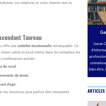
dienne, vos relations et votre chemin vers la
Ga
Ascendant Taureau
Garan C
u offre une
stabilité émotionnelle
remarquable. Ce
d’informa
e rester calme et posé même dans les tempêtes les
profession
e combinaison astrale :
connaissan
e du recul.
bien-être, 
 moments de doute.
vant d’agir.
ARTICLES
er les émotions peut parfois être interprétée