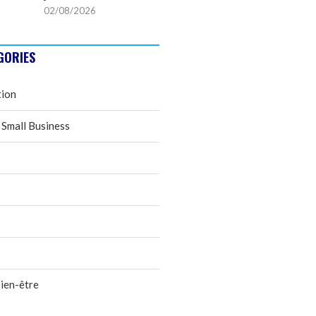
02/08/2026
GORIES
tion
 Small Business
ien-être