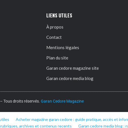
LIENS UTILES
À propos
Contact
Mentions légales
Plan du site
Garan cedore magazine site
Garan cedore media blog
 Tous droits réservés.
Garan Cedore Magazine
utiles
Acheter magazine garan cedore : guide pratique, accès et infor
 rubriques, archives et contenus recents
Garan cedore media blog : r