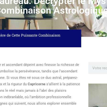
aureau: Décrypter le Mys
Combinaison Astrologiqu
tère de Cette Puissante Combinaison
e et ascendant dépeint avec finesse la richesse de
 symbolise la persévérance, tandis que l’ascendant
ne. Si vous êtes né sous ce duo astral, préparez-
ux et la rigueur du
Capricorne
s’allient à la patience
s le réel mais jamais à l’abri des plaisirs
n inébranlable, où l’ambition professionnelle
ignes qui suivent, nous allons explorer ensemble