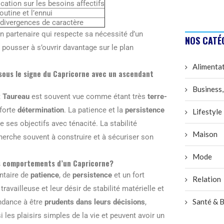
tion sur les besoins affectifs
routine et l’ennui
 divergences de caractère
un partenaire qui respecte sa nécessité d’un
NOS CATÉ
pousser à s’ouvrir davantage sur le plan
Alimenta
 sous le signe du Capricorne avec un ascendant
Business,
t
Taureau
est souvent vue comme étant très
terre-
forte
détermination
. La patience et la
persistence
Lifestyle
 ses objectifs avec ténacité. La stabilité
Maison
cherche souvent à construire et à sécuriser son
Mode
es comportements d’un Capricorne?
ntaire de
patience
, de
persistence
et un fort
Relation
ravailleuse et leur désir de stabilité matérielle et
Santé & B
ndance à être
prudents dans leurs décisions
,
i les plaisirs simples de la vie et peuvent avoir un