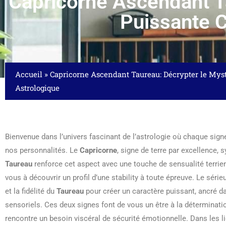
Capricorne Ascendant T
Puissante 
Accueil
»
Capricorne Ascendant Taureau: Décrypter le Mys
Astrologique
Bienvenue dans l’univers fascinant de l’astrologie où chaque sign
nos personnalités. Le
Capricorne
, signe de terre par excellence,
Taureau
renforce cet aspect avec une touche de sensualité terrien
vous à découvrir un profil d’une stability à toute épreuve. Le série
et la fidélité du
Taureau
pour créer un caractère puissant, ancré dan
sensoriels. Ces deux signes font de vous un être à la déterminatio
rencontre un besoin viscéral de sécurité émotionnelle. Dans les l