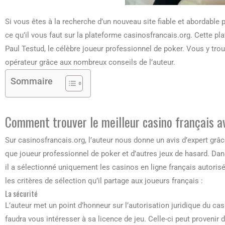
Si vous êtes à la recherche d’un nouveau site fiable et abordable 
ce qu’il vous faut sur la plateforme casinosfrancais.org. Cette p
Paul Testud, le célèbre joueur professionnel de poker. Vous y trou
opérateur grâce aux nombreux conseils de l’auteur.
Sommaire
Comment trouver le meilleur casino français a
Sur casinosfrancais.org, l’auteur nous donne un avis d’expert gr
que joueur professionnel de poker et d’autres jeux de hasard. Dan
il a sélectionné uniquement les casinos en ligne français autoris
les critères de sélection qu’il partage aux joueurs français :
La sécurité
L’auteur met un point d’honneur sur l’autorisation juridique du casi
faudra vous intéresser à sa licence de jeu. Celle-ci peut provenir