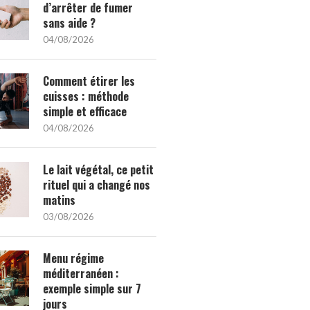
d’arrêter de fumer
sans aide ?
04/08/2026
Comment étirer les
cuisses : méthode
simple et efficace
04/08/2026
Le lait végétal, ce petit
rituel qui a changé nos
matins
03/08/2026
Menu régime
méditerranéen :
exemple simple sur 7
jours