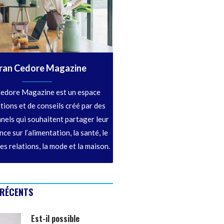
ran Cedore Magazine
edore Magazine est un espace
tions et de conseils créé par des
nels qui souhaitent partager leur
ce sur l’alimentation, la santé, le
les relations, la mode et la maison.
 RÉCENTS
Est-il possible