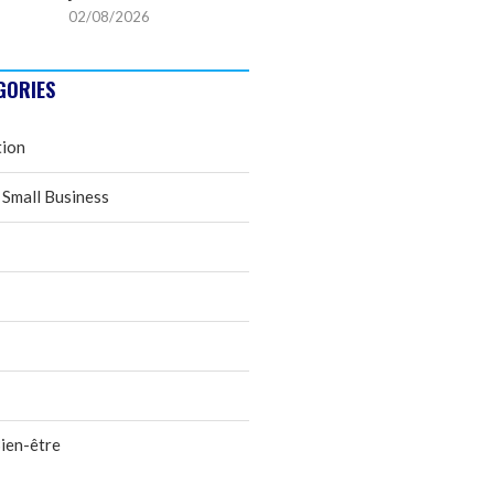
02/08/2026
GORIES
tion
 Small Business
ien-être