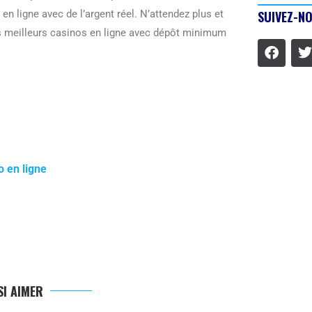
en ligne avec de l’argent réel. N’attendez plus et
SUIVEZ-NO
es meilleurs casinos en ligne avec dépôt minimum
no en ligne
I AIMER