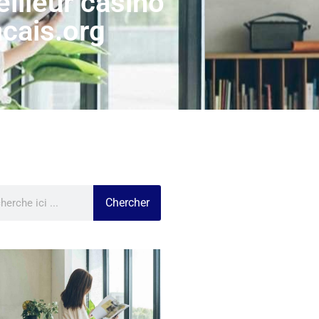
eilleur casino
ncais.org
Chercher