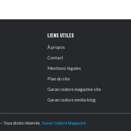
LIENS UTILES
À propos
Contact
Mentions légales
Plan du site
Garan cedore magazine site
Garan cedore media blog
 Tous droits réservés.
Garan Cedore Magazine