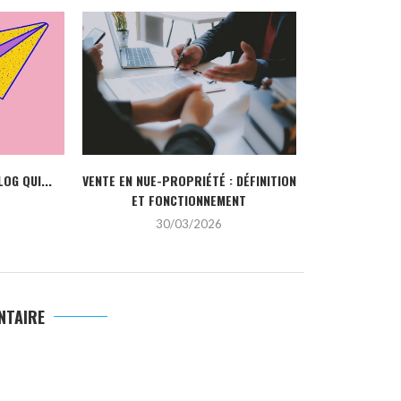
L’ÉCLAT P
DÉCOUVREZ L
2
LOG QUI...
VENTE EN NUE-PROPRIÉTÉ : DÉFINITION
ET FONCTIONNEMENT
30/03/2026
NTAIRE