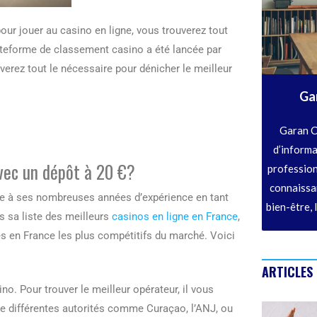
pour jouer au casino en ligne, vous trouverez tout
lateforme de classement casino a été lancée par
verez tout le nécessaire pour dénicher le meilleur
Ga
Garan C
d’informa
vec un dépôt à 20 €?
profession
connaissan
âce à ses nombreuses années d’expérience en tant
bien-être, 
s sa liste des meilleurs
casinos en ligne en France
,
és en France les plus compétitifs du marché. Voici
ARTICLES
no. Pour trouver le meilleur opérateur, il vous
 de différentes autorités comme Curaçao, l’ANJ, ou