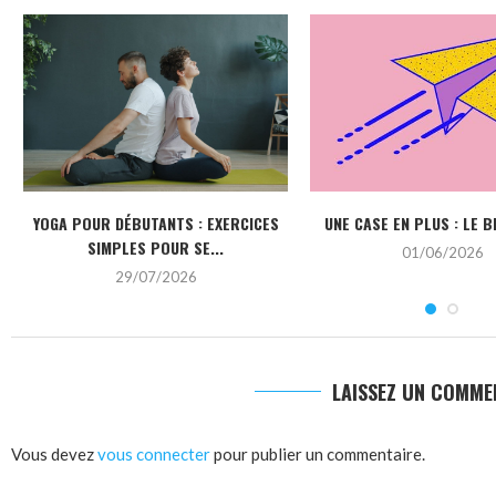
YOGA POUR DÉBUTANTS : EXERCICES
UNE CASE EN PLUS : LE B
SIMPLES POUR SE...
01/06/2026
29/07/2026
LAISSEZ UN COMME
Vous devez
vous connecter
pour publier un commentaire.