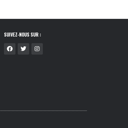
SUIVEZ-NOUS SUR :