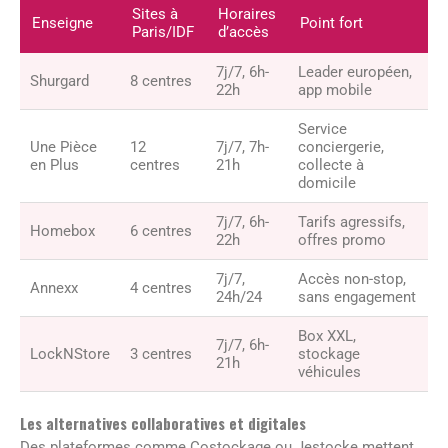
Sites à
Horaires
Enseigne
Point fort
Paris/IDF
d’accès
7j/7, 6h-
Leader européen,
Shurgard
8 centres
22h
app mobile
Service
Une Pièce
12
7j/7, 7h-
conciergerie,
en Plus
centres
21h
collecte à
domicile
7j/7, 6h-
Tarifs agressifs,
Homebox
6 centres
22h
offres promo
7j/7,
Accès non-stop,
Annexx
4 centres
24h/24
sans engagement
Box XXL,
7j/7, 6h-
LockNStore
3 centres
stockage
21h
véhicules
Les alternatives collaboratives et digitales
Des plateformes comme Costockage ou Jestocke mettent