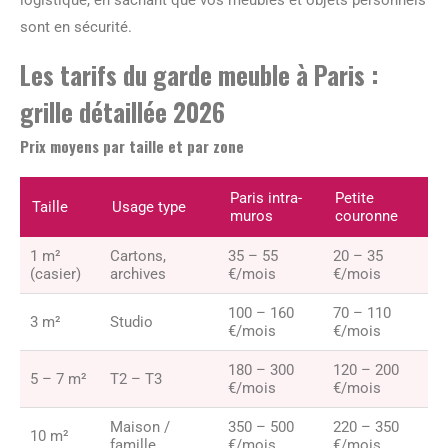
sont en sécurité.
Les tarifs du garde meuble à Paris :
grille détaillée 2026
Prix moyens par taille et par zone
Paris intra-
Petite
Taille
Usage type
muros
couronne
1 m²
Cartons,
35 – 55
20 – 35
(casier)
archives
€/mois
€/mois
100 – 160
70 – 110
3 m²
Studio
€/mois
€/mois
180 – 300
120 – 200
5 – 7 m²
T2 – T3
€/mois
€/mois
Maison /
350 – 500
220 – 350
10 m²
famille
€/mois
€/mois