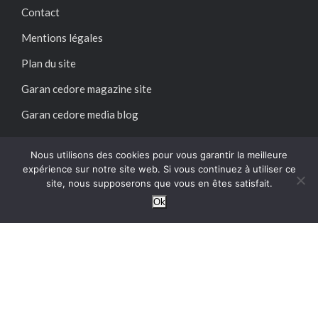
Contact
Mentions légales
Plan du site
Garan cedore magazine site
Garan cedore media blog
SUIVEZ-NOUS SUR :
Nous utilisons des cookies pour vous garantir la meilleure
expérience sur notre site web. Si vous continuez à utiliser ce
site, nous supposerons que vous en êtes satisfait.
Ok
@2024 – Tous droits réservés.
Garan Cedore Magazine
Garan cedore magazine site : guide pratique, accès et
informations utiles
Acheter magazine garan cedore : guide