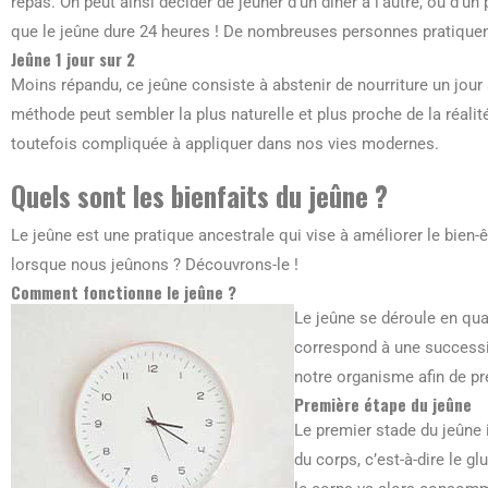
repas. On peut ainsi décider de jeûner d’un dîner à l’autre, ou d’un 
que le jeûne dure 24 heures ! De nombreuses personnes pratiquent
Jeûne 1 jour sur 2
Moins répandu, ce jeûne consiste à abstenir de nourriture un jour
méthode peut sembler la plus naturelle et plus proche de la réalit
toutefois compliquée à appliquer dans nos vies modernes.
Quels sont les bienfaits du jeûne ?
Le jeûne est une pratique ancestrale qui vise à améliorer le bien-
lorsque nous jeûnons ? Découvrons-le !
Comment fonctionne le jeûne ?
Le jeûne se déroule en qu
correspond à une successi
notre organisme afin de pr
Première étape du jeûne
Le premier stade du jeûne
du corps, c’est-à-dire le g