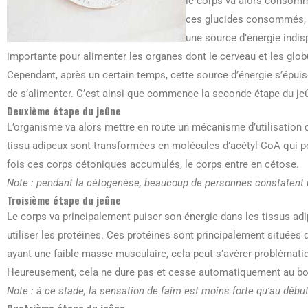
le corps va alors consomm
ces glucides consommés, le
une source d’énergie indis
importante pour alimenter les organes dont le cerveau et les glo
Cependant, après un certain temps, cette source d’énergie s’épuis
de s’alimenter. C’est ainsi que commence la seconde étape du je
Deuxième étape du jeûne
L’organisme va alors mettre en route un mécanisme d’utilisation 
tissu adipeux sont transformées en molécules d’acétyl-CoA qui p
fois ces corps cétoniques accumulés, le corps entre en cétose.
Note : pendant la cétogenèse, beaucoup de personnes constatent un
Troisième étape du jeûne
Le corps va principalement puiser son énergie dans les tissus ad
utiliser les protéines. Ces protéines sont principalement située
ayant une faible masse musculaire, cela peut s’avérer problémati
Heureusement, cela ne dure pas et cesse automatiquement au bou
Note : à ce stade, la sensation de faim est moins forte qu’au début
Quatrième étape du jeûne