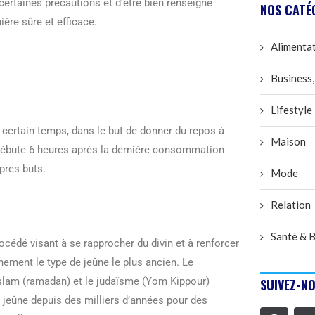
 certaines précautions et d’être bien renseigné
NOS CATÉ
ère sûre et efficace.
Alimenta
Business,
Lifestyle
 certain temps, dans le but de donner du repos à
Maison
débute 6 heures après la dernière consommation
opres buts.
Mode
Relation
Santé & B
rocédé visant à se rapprocher du divin et à renforcer
ainement le type de jeûne le plus ancien. Le
islam (ramadan) et le judaïsme (Yom Kippour)
SUIVEZ-NO
 jeûne depuis des milliers d’années pour des