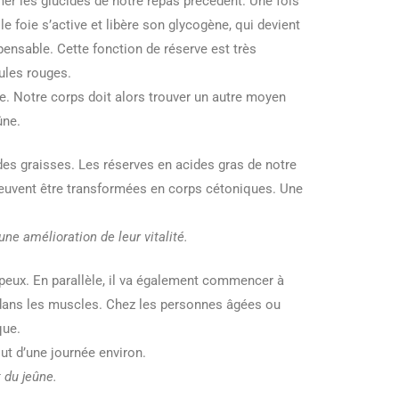
er les glucides de notre repas précédent. Une fois
 foie s’active et libère son glycogène, qui devient
pensable. Cette fonction de réserve est très
bules rouges.
e. Notre corps doit alors trouver un autre moyen
ûne.
des graisses. Les réserves en acides gras de notre
euvent être transformées en corps cétoniques. Une
e amélioration de leur vitalité.
ipeux. En parallèle, il va également commencer à
s dans les muscles. Chez les personnes âgées ou
que.
t d’une journée environ.
 du jeûne.