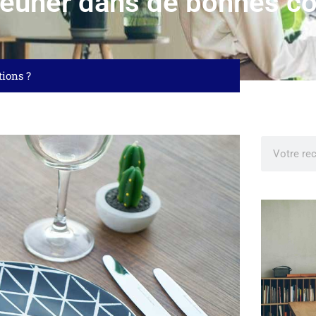
eûner dans de bonnes co
ions ?