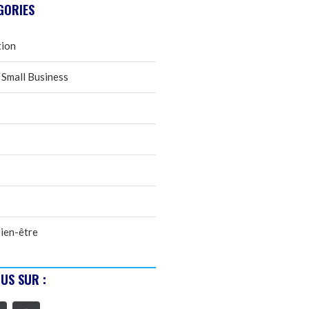
GORIES
tion
 Small Business
ien-être
US SUR :