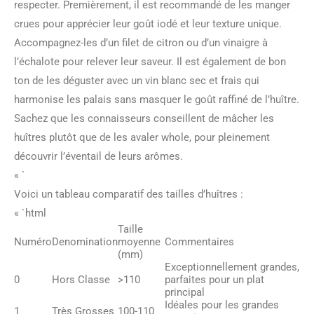
respecter. Premièrement, il est recommandé de les manger
crues pour apprécier leur goût iodé et leur texture unique.
Accompagnez-les d’un filet de citron ou d’un vinaigre à
l’échalote pour relever leur saveur. Il est également de bon
ton de les déguster avec un vin blanc sec et frais qui
harmonise les palais sans masquer le goût raffiné de l’huître.
Sachez que les connaisseurs conseillent de mâcher les
huîtres plutôt que de les avaler whole, pour pleinement
découvrir l’éventail de leurs arômes.
« `
Voici un tableau comparatif des tailles d’huîtres :
« `html
Taille
Numéro
Denomination
moyenne
Commentaires
(mm)
Exceptionnellement grandes,
0
Hors Classe
>110
parfaites pour un plat
principal
Idéales pour les grandes
1
Très Grosses
100-110