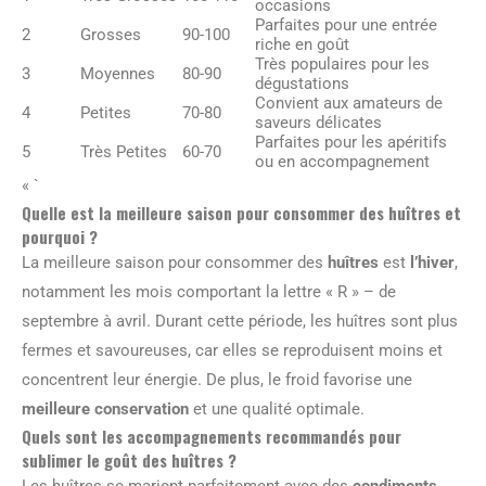
occasions
Parfaites pour une entrée
2
Grosses
90-100
riche en goût
Très populaires pour les
3
Moyennes
80-90
dégustations
Convient aux amateurs de
4
Petites
70-80
saveurs délicates
Parfaites pour les apéritifs
5
Très Petites
60-70
ou en accompagnement
« `
Quelle est la meilleure saison pour consommer des huîtres et
pourquoi ?
La meilleure saison pour consommer des
huîtres
est
l’hiver
,
notamment les mois comportant la lettre « R » – de
septembre à avril. Durant cette période, les huîtres sont plus
fermes et savoureuses, car elles se reproduisent moins et
concentrent leur énergie. De plus, le froid favorise une
meilleure conservation
et une qualité optimale.
Quels sont les accompagnements recommandés pour
sublimer le goût des huîtres ?