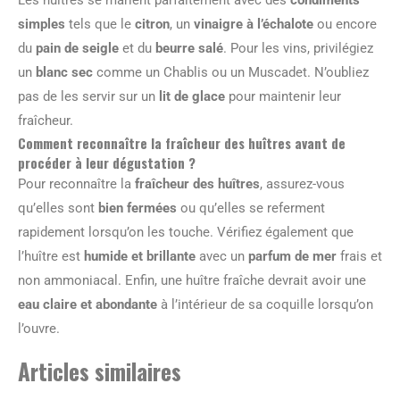
Les huîtres se marient parfaitement avec des
condiments
simples
tels que le
citron
, un
vinaigre à l’échalote
ou encore
du
pain de seigle
et du
beurre salé
. Pour les vins, privilégiez
un
blanc sec
comme un Chablis ou un Muscadet. N’oubliez
pas de les servir sur un
lit de glace
pour maintenir leur
fraîcheur.
Comment reconnaître la fraîcheur des huîtres avant de
procéder à leur dégustation ?
Pour reconnaître la
fraîcheur des huîtres
, assurez-vous
qu’elles sont
bien fermées
ou qu’elles se referment
rapidement lorsqu’on les touche. Vérifiez également que
l’huître est
humide et brillante
avec un
parfum de mer
frais et
non ammoniacal. Enfin, une huître fraîche devrait avoir une
eau claire et abondante
à l’intérieur de sa coquille lorsqu’on
l’ouvre.
Articles similaires