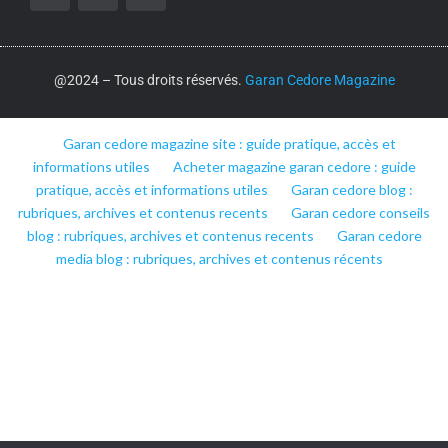
@2024 – Tous droits réservés.
Garan Cedore Magazine
Garan cedore magazine site : guide pratique, accès et
informations utiles
Acheter magazine garan cedore : guide
pratique, accès et informations utiles
Garan cedore blog :
rubriques, archives et contenus recents
Garan cedore conseils
blog : rubriques, archives et contenus recents
Garan cedore
media blog : rubriques, archives et contenus récents