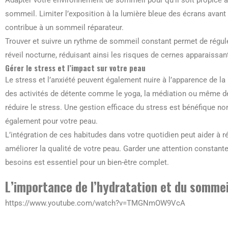
Adapter votre environnement de sommeil pour qu’il soit propice à l
sommeil. Limiter l’exposition à la lumière bleue des écrans avant 
contribue à un sommeil réparateur.
Trouver et suivre un rythme de sommeil constant permet de réguler
réveil nocturne, réduisant ainsi les risques de cernes apparaissant
Gérer le stress et l’impact sur votre peau
Le stress et l’anxiété peuvent également nuire à l’apparence de la
des activités de détente comme le yoga, la médiation ou même d
réduire le stress. Une gestion efficace du stress est bénéfique 
également pour votre peau.
L’intégration de ces habitudes dans votre quotidien peut aider à r
améliorer la qualité de votre peau. Garder une attention constant
besoins est essentiel pour un bien-être complet.
L’importance de l’hydratation et du sommei
https://www.youtube.com/watch?v=TMGNmOW9VcA