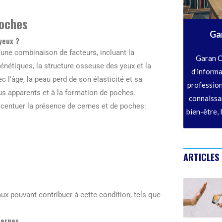
poches
Ga
yeux ?
’une combinaison de facteurs, incluant la
Garan C
génétiques, la structure osseuse des yeux et la
d’informa
 l’âge, la peau perd de son élasticité et sa
profession
lus apparents et à la formation de poches.
connaissan
ccentuer la présence de cernes et de poches:
bien-être, 
ARTICLES
ux pouvant contribuer à cette condition, tels que
cernes