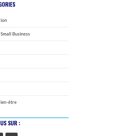
GORIES
tion
 Small Business
ien-être
US SUR :