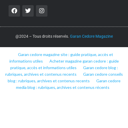
@2024 – Tous droits réservés.
Garan Cedore Magazine
Garan cedore magazine site : guide pratique, accès et
informations utiles
Acheter magazine garan cedore : guide
pratique, accès et informations utiles
Garan cedore blog :
rubriques, archives et contenus recents
Garan cedore conseils
blog : rubriques, archives et contenus recents
Garan cedore
media blog : rubriques, archives et contenus récents