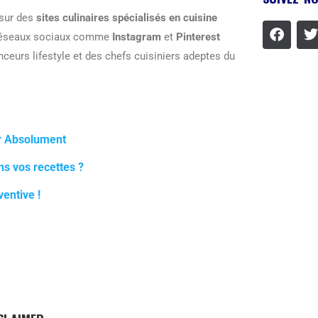
sur des
sites culinaires spécialisés en cuisine
es réseaux sociaux comme
Instagram
et
Pinterest
ceurs lifestyle et des chefs cuisiniers adeptes du
ir Absolument
ns vos recettes ?
ventive !