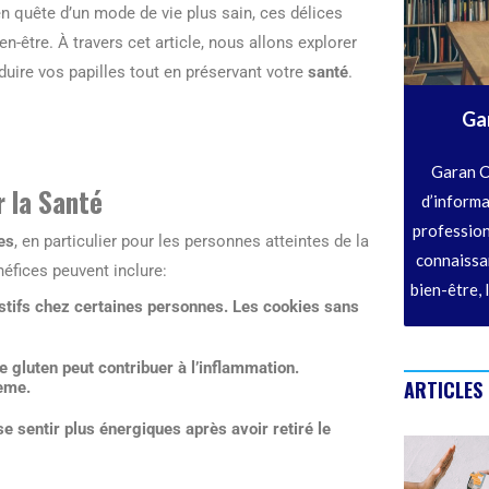
 quête d’un mode de vie plus sain, ces délices
n-être. À travers cet article, nous allons explorer
duire vos papilles tout en préservant votre
santé
.
Ga
Garan C
r la Santé
d’informa
profession
es
, en particulier pour les personnes atteintes de la
connaissan
éfices peuvent inclure:
bien-être, 
estifs chez certaines personnes. Les cookies sans
le gluten peut contribuer à l’inflammation.
ARTICLES
lème.
e sentir plus énergiques après avoir retiré le