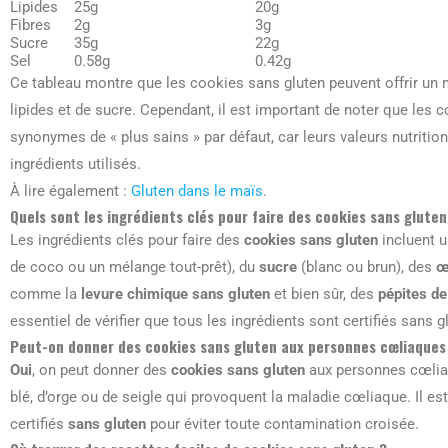
Lipides
25g
20g
Fibres
2g
3g
Sucre
35g
22g
Sel
0.58g
0.42g
Ce tableau montre que les cookies sans gluten peuvent offrir un me
lipides et de sucre. Cependant, il est important de noter que les
synonymes de « plus sains » par défaut, car leurs valeurs nutritio
ingrédients utilisés.
À lire également :
Gluten dans le maïs
.
Quels sont les ingrédients clés pour faire des cookies sans gluten
Les ingrédients clés pour faire des
cookies sans gluten
incluent 
de coco ou un mélange tout-prêt), du
sucre
(blanc ou brun), des
œ
comme la
levure chimique sans gluten
et bien sûr, des
pépites de
essentiel de vérifier que tous les ingrédients sont certifiés sans 
Peut-on donner des cookies sans gluten aux personnes cœliaques
Oui
, on peut donner des
cookies sans gluten
aux personnes cœliaq
blé, d’orge ou de seigle qui provoquent la maladie cœliaque. Il est
certifiés
sans gluten
pour éviter toute contamination croisée.