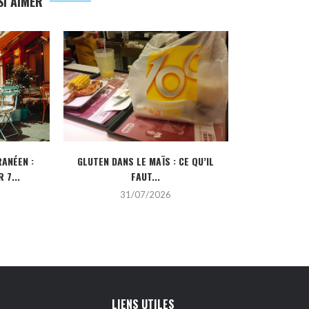
I AIMER
ANÉEN :
GLUTEN DANS LE MAÏS : CE QU’IL
CRÉDIT IMMOBI
 7...
FAUT...
POUR
31/07/2026
2
LIENS UTILES