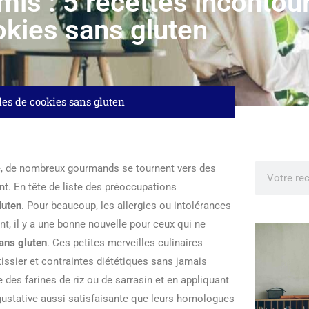
is : 5 recettes incontou
kies sans gluten
les de cookies sans gluten
e, de nombreux gourmands se tournent vers des
nt. En tête de liste des préoccupations
luten
. Pour beaucoup, les allergies ou intolérances
nt, il y a une bonne nouvelle pour ceux qui ne
ans gluten
. Ces petites merveilles culinaires
issier et contraintes diététiques sans jamais
 des farines de riz ou de sarrasin et en appliquant
gustative aussi satisfaisante que leurs homologues