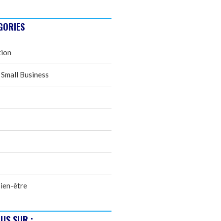
GORIES
tion
 Small Business
ien-être
US SUR :