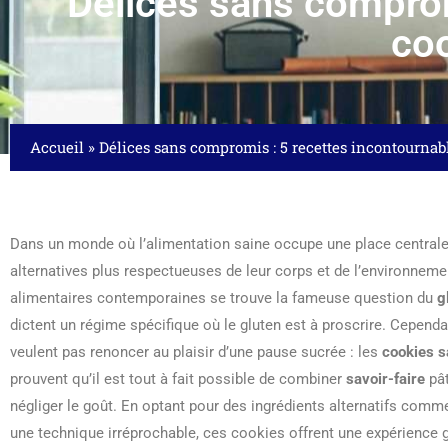
Délices sans comprom
coo
Accueil
»
Délices sans compromis : 5 recettes incontournab
Dans un monde où l’alimentation saine occupe une place central
alternatives plus respectueuses de leur corps et de l’environneme
alimentaires contemporaines se trouve la fameuse question du
g
dictent un régime spécifique où le gluten est à proscrire. Cependa
veulent pas renoncer au plaisir d’une pause sucrée : les
cookies s
prouvent qu’il est tout à fait possible de combiner
savoir-faire
pât
négliger le goût. En optant pour des ingrédients alternatifs comme
une technique irréprochable, ces cookies offrent une expérience 