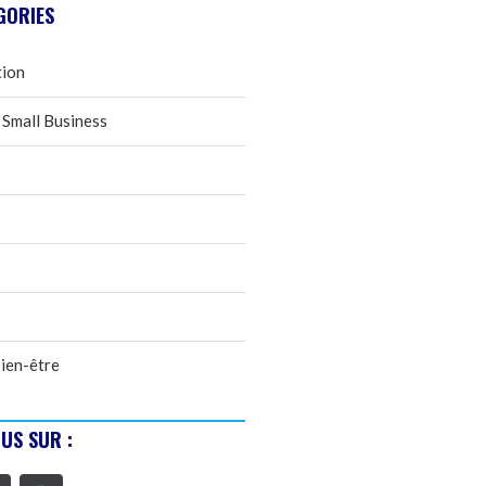
GORIES
tion
 Small Business
ien-être
US SUR :