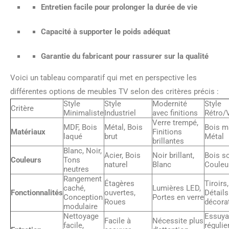
Entretien facile pour prolonger la durée de vie
Capacité à supporter le poids adéquat
Garantie du fabricant pour rassurer sur la qualité
Voici un tableau comparatif qui met en perspective les
différentes options de meubles TV selon des critères précis :
Style
Style
Modernité
Style
Critère
Minimaliste
Industriel
avec finitions
Rétro/
Verre trempé,
MDF, Bois
Métal, Bois
Bois m
Matériaux
Finitions
laqué
brut
Métal
brillantes
Blanc, Noir,
Acier, Bois
Noir brillant,
Bois s
Couleurs
Tons
naturel
Blanc
Couleu
neutres
Rangement
Étagères
Tiroirs,
caché,
Lumières LED,
Fonctionnalités
ouvertes,
Détails
Conception
Portes en verre
Roues
décorat
modulaire
Nettoyage
Essuya
Facile à
Nécessite plus
facile,
régulier