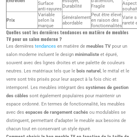
Entretien
essuyer,
d’attention,
Surface
Aspect 
Durabilité
Fragile
anti-rayures
souhai
Variable
Peut être élevé
Généralement
Varie s
Prix
selon la
en raison des
abordable
rareté e
marque
fonctionnalités
Quelles sont les dernières tendances en matière de meubles
TV pour un salon moderne ?
Les dernières
tendances
en matière de
meubles TV
pour un
salon moderne incluent le design
minimaliste
et épuré,
souvent avec des lignes droites et une palette de couleurs
neutres. Les matériaux tels que le
bois naturel
, le métal et le
verre sont très prisés pour leur aspect à la fois chic et
intemporel. Les meubles intégrant des
systèmes de gestion
des câbles
sont également populaires pour maintenir un
espace ordonné. En termes de fonctionnalité, les meubles
avec des
espaces de rangement cachés
ou modulables se
distinguent, permettant d’adapter le meuble aux besoins de
chacun tout en conservant un style épuré.
Comment choisir le bon meuble TV en fonction de la taille de