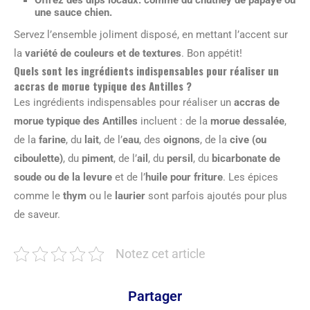
Offrez des dips locaux
: comme du chutney de papaye ou
une sauce chien.
Servez l’ensemble joliment disposé, en mettant l’accent sur
la
variété de couleurs et de textures
. Bon appétit!
Quels sont les ingrédients indispensables pour réaliser un
accras de morue typique des Antilles ?
Les ingrédients indispensables pour réaliser un
accras de
morue typique des Antilles
incluent : de la
morue dessalée
,
de la
farine
, du
lait
, de l’
eau
, des
oignons
, de la
cive (ou
ciboulette)
, du
piment
, de l’
ail
, du
persil
, du
bicarbonate de
soude ou de la levure
et de l’
huile pour friture
. Les épices
comme le
thym
ou le
laurier
sont parfois ajoutés pour plus
de saveur.
Notez cet article
Partager