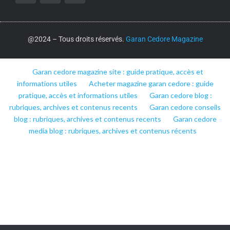
@2024 – Tous droits réservés.
Garan Cedore Magazine
Garan cedore magazine site : guide pratique, accès et
informations utiles
Acheter magazine garan cedore : guide
pratique, accès et informations utiles
Garan cedore blog :
rubriques, archives et contenus recents
Garan cedore conseils
blog : rubriques, archives et contenus recents
Garan cedore
media blog : rubriques, archives et contenus récents