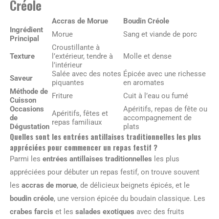
Créole
Accras de Morue
Boudin Créole
Ingrédient
Morue
Sang et viande de porc
Principal
Croustillante à
Texture
l’extérieur, tendre à
Molle et dense
l’intérieur
Salée avec des notes
Épicée avec une richesse
Saveur
piquantes
en aromates
Méthode de
Friture
Cuit à l’eau ou fumé
Cuisson
Occasions
Apéritifs, repas de fête ou
Apéritifs, fêtes et
de
accompagnement de
repas familiaux
Dégustation
plats
Quelles sont les entrées antillaises traditionnelles les plus
appréciées pour commencer un repas festif ?
Parmi les
entrées antillaises traditionnelles
les plus
appréciées pour débuter un repas festif, on trouve souvent
les
accras de morue
, de délicieux beignets épicés, et le
boudin créole
, une version épicée du boudain classique. Les
crabes farcis
et les
salades exotiques
avec des fruits