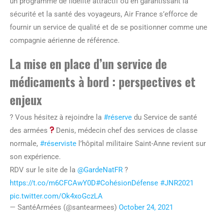
un programme de fidélité attractif ou en garantissant la
sécurité et la santé des voyageurs, Air France s’efforce de
fournir un service de qualité et de se positionner comme une
compagnie aérienne de référence.
La mise en place d’un service de
médicaments à bord : perspectives et
enjeux
?️ Vous hésitez à rejoindre la
#réserve
du Service de santé
des armées
Denis, médecin chef des services de classe
normale,
#réserviste
l’hôpital militaire Saint-Anne revient sur
son expérience.
RDV sur le site de la
@GardeNatFR
?
https://t.co/m6CFCAwY0D
#CohésionDéfense
#JNR2021
pic.twitter.com/Ok4xoGczLA
— SantéArmées (@santearmees)
October 24, 2021