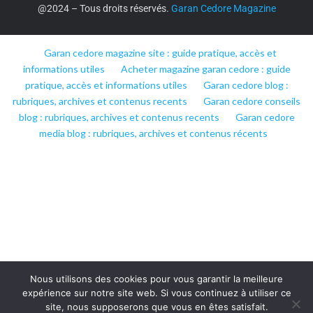
@2024 – Tous droits réservés.
Garan Cedore Magazine
Garan cedore magazine site : guide pratique, accès et
informations utiles
Acheter magazine garan cedore : guide
pratique, accès et informations utiles
Garan cedore blog :
rubriques, archives et contenus recents
Garan cedore conseils
blog : rubriques, archives et contenus recents
Garan cedore
media blog : rubriques, archives et contenus récents
Nous utilisons des cookies pour vous garantir la meilleure
expérience sur notre site web. Si vous continuez à utiliser ce
site, nous supposerons que vous en êtes satisfait.