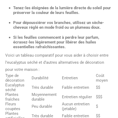
Tenez-les éloignées de la lumière directe du soleil pour
préserver la couleur de leurs feuilles.
Pour dépoussiérer vos branches, utilisez un sèche-
cheveux réglé en mode froid ou un plumeau doux.
Si les feuilles commencent à perdre leur parfum,
écrasez-les légèrement pour libérer des huiles
essentielles rafraîchissantes.
Voici un tableau comparatif pour vous aider à choisir entre
l’eucalyptus séché et d’autres alternatives de décoration
pour votre maison :
Type de
Coût
Durabilité
Entretien
décoration
moyen
Eucalyptus
Très durable
Faible entretien
$$
séché
Plantes
Moyennement
Entretien régulier
$$$
fraîches
durable
Fleurs
Aucun entretien
Peu durable
$
coupées
(jetable)
Plantes
Très durable
Faible entretien
$$