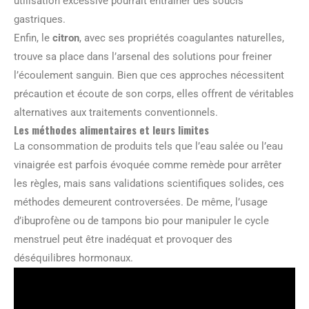
utilisation excessive pourrait entraîner des soucis
gastriques.
Enfin, le
citron
, avec ses propriétés coagulantes naturelles,
trouve sa place dans l’arsenal des solutions pour freiner
l’écoulement sanguin. Bien que ces approches nécessitent
précaution et écoute de son corps, elles offrent de véritables
alternatives aux traitements conventionnels.
Les méthodes alimentaires et leurs limites
La consommation de produits tels que l’eau salée ou l’eau
vinaigrée est parfois évoquée comme remède pour arrêter
les règles, mais sans validations scientifiques solides, ces
méthodes demeurent controversées. De même, l’usage
d’ibuprofène ou de tampons bio pour manipuler le cycle
menstruel peut être inadéquat et provoquer des
déséquilibres hormonaux.