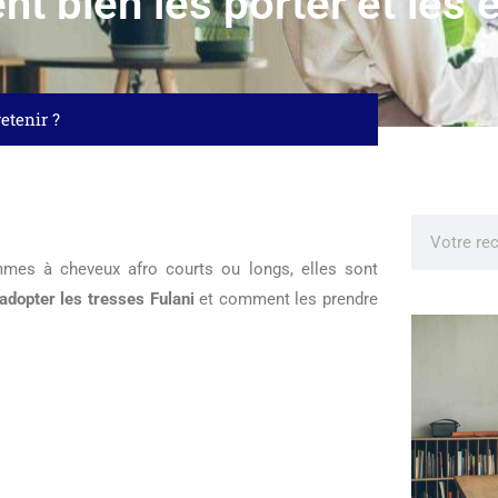
t bien les porter et les e
etenir ?
mmes à cheveux afro courts ou longs, elles sont
dopter les tresses Fulani
et comment les prendre