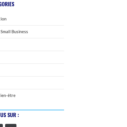
GORIES
tion
 Small Business
ien-être
US SUR :