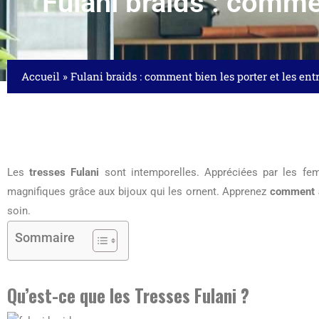
Fulani braids : commen
Accueil
»
Fulani braids : comment bien les porter et les entr
Les
tresses Fulani
sont intemporelles. Appréciées par les fe
magnifiques grâce aux bijoux qui les ornent. Apprenez
comment a
soin.
Sommaire
Qu’est-ce que les Tresses Fulani ?