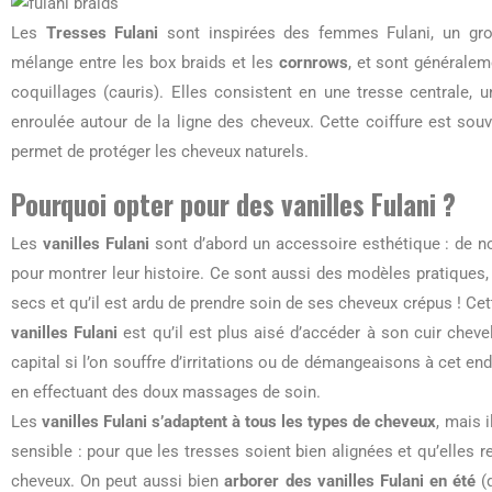
Les
Tresses Fulani
sont inspirées des femmes Fulani, un grou
mélange entre les box braids et les
cornrows
, et sont générale
coquillages (cauris). Elles consistent en une tresse centrale,
enroulée autour de la ligne des cheveux. Cette coiffure est so
permet de protéger les cheveux naturels.
Pourquoi opter pour des vanilles
Fulani
?
Les
vanilles Fulani
sont d’abord un accessoire esthétique : de n
pour montrer leur histoire. Ce sont aussi des modèles pratiques
secs et qu’il est ardu de prendre soin de ses cheveux crépus ! Cet
vanilles Fulani
est qu’il est plus aisé d’accéder à son cuir chevel
capital si l’on souffre d’irritations ou de démangeaisons à cet en
en effectuant des doux massages de soin.
Les
vanilles Fulani s’adaptent à tous les types de cheveux
, mais i
sensible : pour que les tresses soient bien alignées et qu’elles re
cheveux. On peut aussi bien
arborer des vanilles Fulani en été
(q