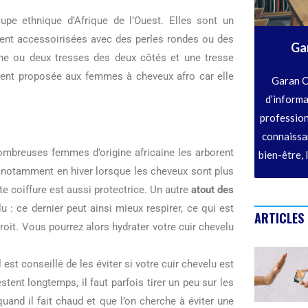
pe ethnique d’Afrique de l’Ouest. Elles sont un
ment accessoirisées avec des perles rondes ou des
Ga
 une ou deux tresses des deux côtés et une tresse
uvent proposée aux femmes à cheveux afro car elle
Garan C
d’informa
profession
connaissan
ombreuses femmes d’origine africaine les arborent
bien-être, 
, notamment en hiver lorsque les cheveux sont plus
te coiffure est aussi protectrice. Un autre
atout des
u : ce dernier peut ainsi mieux respirer, ce qui est
ARTICLES
droit. Vous pourrez alors hydrater votre cuir chevelu
l est conseillé de les éviter si votre cuir chevelu est
stent longtemps, il faut parfois tirer un peu sur les
uand il fait chaud et que l’on cherche à éviter une