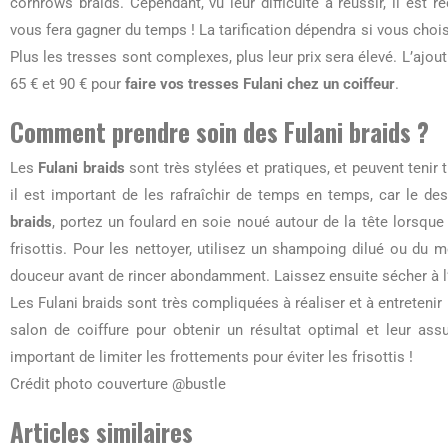
cornrows braids. Cependant, vu leur difficulté à réussir, il est
vous fera gagner du temps ! La tarification dépendra si vous cho
Plus les tresses sont complexes, plus leur prix sera élevé. L’ajou
65 € et 90 € pour
faire vos tresses Fulani chez un coiffeur
.
Comment prendre soin des Fulani braids ?
Les
Fulani braids
sont très stylées et pratiques, et peuvent tenir
il est important de les rafraîchir de temps en temps, car le de
braids
, portez un foulard en soie noué autour de la tête lorsque
frisottis. Pour les nettoyer, utilisez un shampoing dilué ou du
douceur avant de rincer abondamment. Laissez ensuite sécher à l’
Les Fulani braids sont très compliquées à réaliser et à entretenir !
salon de coiffure pour obtenir un résultat optimal et leur assu
important de limiter les frottements pour éviter les frisottis !
Crédit photo couverture @bustle
Articles similaires