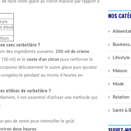
 de faire votre glace au citron maison par rapport à
NOS CATÉ
eurs
t élevé
Alimenta
rtion
ron sans sorbetière ?
Business,
oin des ingrédients suivants:
200 ml de crème
Lifestyle
 150 ml) et le
zeste d’un citron
pour renforcer le
ncorporez délicatement le sucre glace puis ajoutez
Maison
et congelez-le pendant au moins 4 heures en
Mode
s utiliser de sorbetière ?
Relation
betière, il est essentiel d’utiliser une méthode qui
:
Santé & B
un peu de zeste pour intensifier le goût.
nviron deux heures
.
SUIVEZ-NO