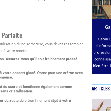
Ga
 Parfaite
Garan C
utilisation d’une sorbetière, vous devez rassembler
d’informa
 à votre recette :
profession
tron. Assurez-vous qu’il soit fraîchement pressé
connaissan
bien-être, 
 à votre dessert glacé. Optez pour une crème avec
rémeuse.
itut du sucre et fonctionne également comme
ARTICLES
sans cristallisation.
uter du zeste de citron finement râpé à votre