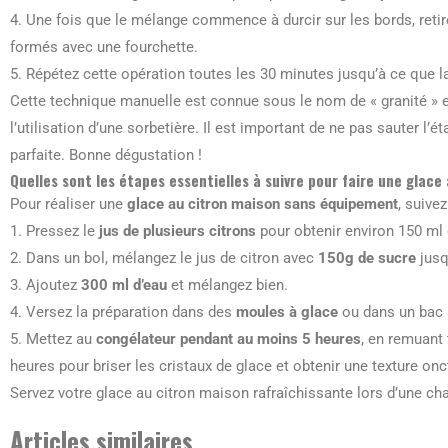
4. Une fois que le mélange commence à durcir sur les bords, retir
formés avec une fourchette.
5. Répétez cette opération toutes les 30 minutes jusqu’à ce que 
Cette technique manuelle est connue sous le nom de « granité » e
l’utilisation d’une sorbetière. Il est important de ne pas sauter l’
parfaite. Bonne dégustation !
Quelles sont les étapes essentielles à suivre pour faire une glace
Pour réaliser une
glace au citron maison sans équipement
, suive
1. Pressez le
jus de plusieurs citrons
pour obtenir environ 150 ml d
2. Dans un bol, mélangez le jus de citron avec
150g de sucre
jusq
3. Ajoutez
300 ml d’eau
et mélangez bien.
4. Versez la préparation dans des
moules à glace
ou dans un bac 
5. Mettez au
congélateur pendant au moins 5 heures
, en remuant
heures pour briser les cristaux de glace et obtenir une texture on
Servez votre glace au citron maison rafraîchissante lors d’une ch
Articles similaires