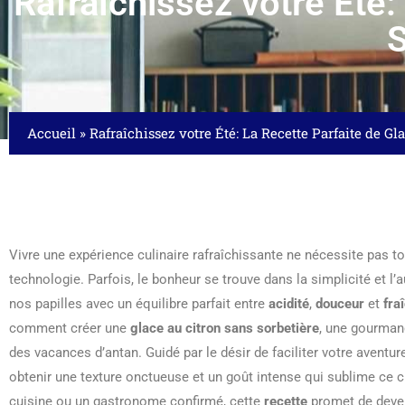
Rafraîchissez votre Été:
S
Accueil
»
Rafraîchissez votre Été: La Recette Parfaite de Gl
Vivre une expérience culinaire rafraîchissante ne nécessite pas t
technologie. Parfois, le bonheur se trouve dans la simplicité et l’au
nos papilles avec un équilibre parfait entre
acidité
,
douceur
et
fra
comment créer une
glace au citron sans sorbetière
, une gourmand
des vacances d’antan. Guidé par le désir de faciliter votre aventur
obtenir une texture onctueuse et un goût intense qui sublime ce 
cuisine ou un gastronome confirmé, cette
recette
promet de deven