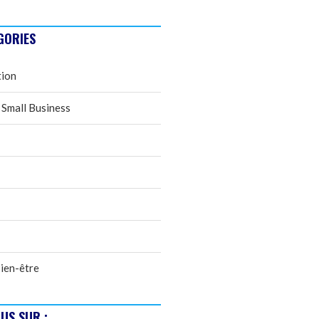
GORIES
tion
 Small Business
ien-être
US SUR :