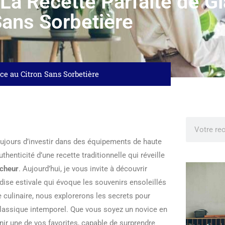
 La Recette Parfaite de G
ans Sorbetière
ace au Citron Sans Sorbetière
oujours d’investir dans des équipements de haute
thenticité d’une recette traditionnelle qui réveille
îcheur
. Aujourd’hui, je vous invite à découvrir
ise estivale qui évoque les souvenirs ensoleillés
e culinaire, nous explorerons les secrets pour
classique intemporel. Que vous soyez un novice en
ir une de vos favorites, capable de surprendre