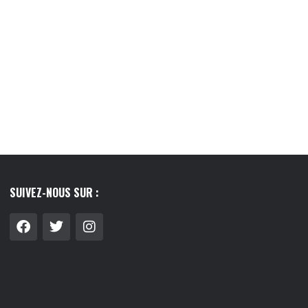
LIER : GUIDE COMPLET
LE LAIT VÉGÉTAL, CE PETIT RITUEL QUI
 FAIRE LE...
A...
8/07/2026
03/08/2026
SUIVEZ-NOUS SUR :