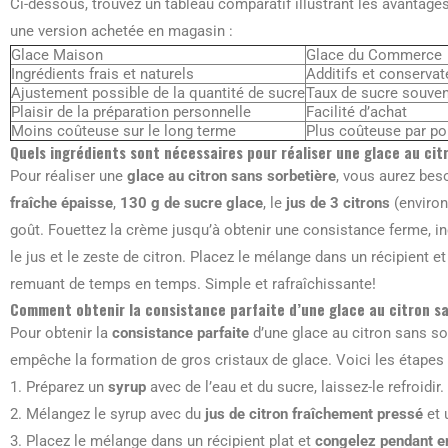
Ci-dessous, trouvez un tableau comparatif illustrant les avantages
une version achetée en magasin :
Glace Maison
Glace du Commerce
Ingrédients frais et naturels
Additifs et conservat
Ajustement possible de la quantité de sucre
Taux de sucre souven
Plaisir de la préparation personnelle
Facilité d’achat
Moins coûteuse sur le long terme
Plus coûteuse par po
Quels ingrédients sont nécessaires pour réaliser une glace au cit
Pour réaliser une
glace au citron sans sorbetière
, vous aurez bes
fraîche épaisse
,
130 g de sucre glace
, le
jus de 3 citrons
(environ
goût. Fouettez la crème jusqu’à obtenir une consistance ferme, i
le jus et le zeste de citron. Placez le mélange dans un récipient 
remuant de temps en temps. Simple et rafraîchissante!
Comment obtenir la consistance parfaite d’une glace au citron san
Pour obtenir la
consistance parfaite
d’une glace au citron sans sor
empêche la formation de gros cristaux de glace. Voici les étapes 
1. Préparez un
syrup
avec de l’eau et du sucre, laissez-le refroidir.
2. Mélangez le syrup avec du
jus de citron fraîchement pressé
et 
3. Placez le mélange dans un récipient plat et
congelez pendant e