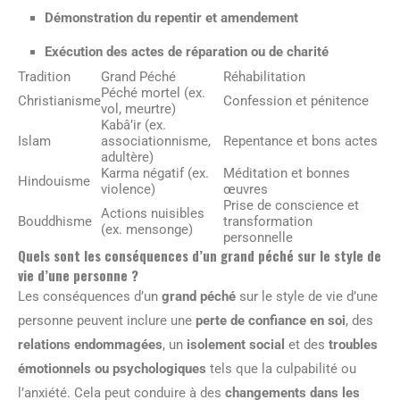
Démonstration du repentir et amendement
Exécution des actes de réparation ou de charité
Tradition
Grand Péché
Réhabilitation
Péché mortel (ex.
Christianisme
Confession et pénitence
vol, meurtre)
Kabâ’ir (ex.
Islam
associationnisme,
Repentance et bons actes
adultère)
Karma négatif (ex.
Méditation et bonnes
Hindouisme
violence)
œuvres
Prise de conscience et
Actions nuisibles
Bouddhisme
transformation
(ex. mensonge)
personnelle
Quels sont les conséquences d’un grand péché sur le style de
vie d’une personne ?
Les conséquences d’un
grand péché
sur le style de vie d’une
personne peuvent inclure une
perte de confiance en soi
, des
relations endommagées
, un
isolement social
et des
troubles
émotionnels ou psychologiques
tels que la culpabilité ou
l’anxiété. Cela peut conduire à des
changements dans les