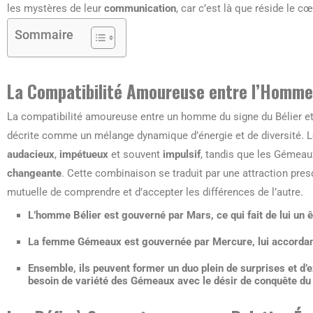
les mystères de leur
communication
, car c’est là que réside le c
Sommaire
La Compatibilité Amoureuse entre l’Homme
La compatibilité amoureuse entre un homme du signe du Bélier 
décrite comme un mélange dynamique d’énergie et de diversité. L
audacieux
,
impétueux
et souvent
impulsif
, tandis que les Gémeau
changeante
. Cette combinaison se traduit par une attraction pre
mutuelle de comprendre et d’accepter les différences de l’autre.
L’homme Bélier est gouverné par Mars, ce qui fait de lui un 
La femme Gémeaux est gouvernée par Mercure, lui accordant 
Ensemble, ils peuvent former un duo plein de
surprises
et d’
e
besoin de variété des Gémeaux avec le désir de conquête du 