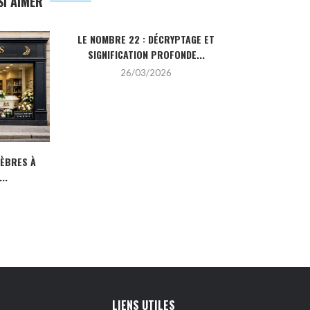
I AIMER
LE NOMBRE 22 : DÉCRYPTAGE ET
LA PIERRE HO
SIGNIFICATION PROFONDE...
SA SIGN
26/03/2026
2
NÈBRES À
..
LIENS UTILES