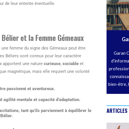
œur de leur entente éventuelle.
 Bélier et la Femme Gémeaux
Ga
et une femme du signe des Gémeaux peut être
Garan C
es Béliers sont connus pour leur caractère
d’informa
x apportent une nature
curieuse
,
sociable
et
profession
sque magnétique, mais elle requiert une volonté
connaissan
bien-être, 
être passionné et aventureux.
agilité mentale et capacité d’adaptation.
ARTICLES
xcitations
, tant qu’ils parviennent à équilibrer le
Bélier.