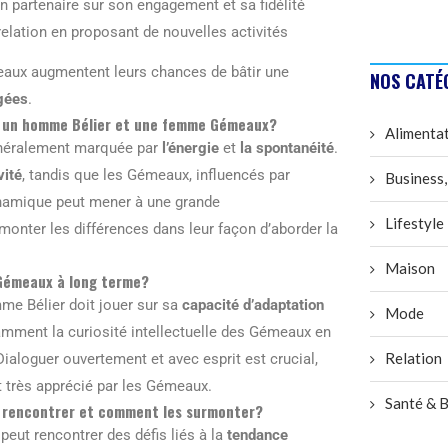
n partenaire sur son engagement et sa fidélité
relation en proposant de nouvelles activités
eaux augmentent leurs chances de bâtir une
NOS CATÉ
gées
.
tre un homme Bélier et une femme Gémeaux?
Alimenta
énéralement marquée par
l’énergie
et
la spontanéité
.
vité
, tandis que les Gémeaux, influencés par
Business,
ynamique peut mener à une grande
Lifestyle
onter les différences dans leur façon d’aborder la
Maison
 Gémeaux à long terme?
me Bélier doit jouer sur sa
capacité d’adaptation
Mode
tamment la curiosité intellectuelle des Gémeaux en
Relation
 Dialoguer ouvertement et avec esprit est crucial,
t très apprécié par les Gémeaux.
Santé & B
l rencontrer et comment les surmonter?
ut rencontrer des défis liés à la
tendance