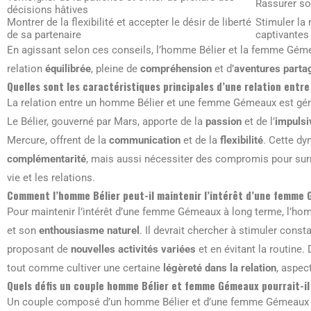
Rassurer so
décisions hâtives
Montrer de la flexibilité et accepter le désir de liberté
Stimuler la 
de sa partenaire
captivantes
En agissant selon ces conseils, l’homme Bélier et la femme Gém
relation
équilibrée
, pleine de
compréhension
et d’
aventures parta
Quelles sont les caractéristiques principales d’une relation en
La relation entre un homme Bélier et une femme Gémeaux est g
Le Bélier, gouverné par Mars, apporte de la
passion
et de l’
impulsi
Mercure, offrent de la
communication
et de la
flexibilité
. Cette d
complémentarité
, mais aussi nécessiter des compromis pour surm
vie et les relations.
Comment l’homme Bélier peut-il maintenir l’intérêt d’une femme
Pour maintenir l’intérêt d’une femme Gémeaux à long terme, l’hom
et son
enthousiasme naturel
. Il devrait chercher à stimuler cons
proposant de
nouvelles activités variées
et en évitant la routine.
tout comme cultiver une certaine
légèreté dans la relation
, aspec
Quels défis un couple homme Bélier et femme Gémeaux pourrait-i
Un couple composé d’un homme Bélier et d’une femme Gémeaux pe