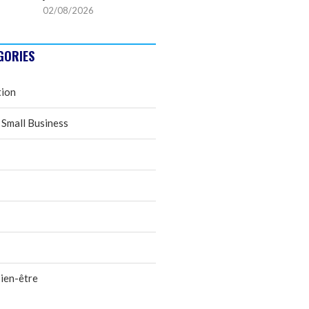
02/08/2026
GORIES
tion
 Small Business
ien-être