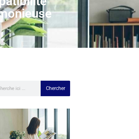
tibilité
armonieuse
Chercher