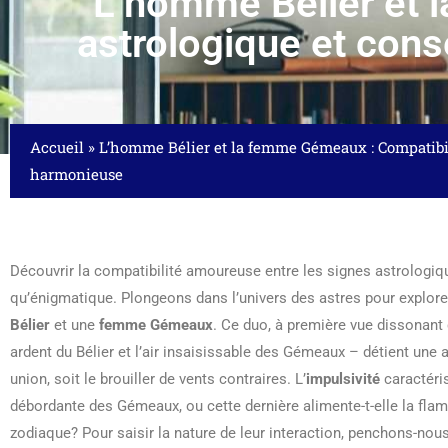
L’homme Bélier et 
astrologique et cons
Accueil
»
L’homme Bélier et la femme Gémeaux : Compatibili
harmonieuse
Découvrir la compatibilité amoureuse entre les signes astrologi
qu’énigmatique. Plongeons dans l’univers des astres pour explore
Bélier
et une
femme Gémeaux
. Ce duo, à première vue dissonant 
ardent du Bélier et l’air insaisissable des Gémeaux – détient une a
union, soit le brouiller de vents contraires. L’
impulsivité
caractéris
débordante des Gémeaux, ou cette dernière alimente-t-elle la fl
zodiaque? Pour saisir la nature de leur interaction, penchons-nous 