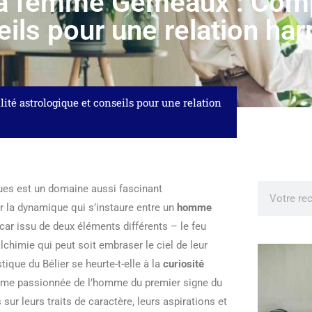
la femme Gémeaux : Compa
eils pour une relation h
té astrologique et conseils pour une relation
ques est un domaine aussi fascinant
r la dynamique qui s’instaure entre un
homme
car issu de deux éléments différents – le feu
lchimie qui peut soit embraser le ciel de leur
tique du Bélier se heurte-t-elle à la
curiosité
amme passionnée de l’homme du premier signe du
sur leurs traits de caractère, leurs aspirations et