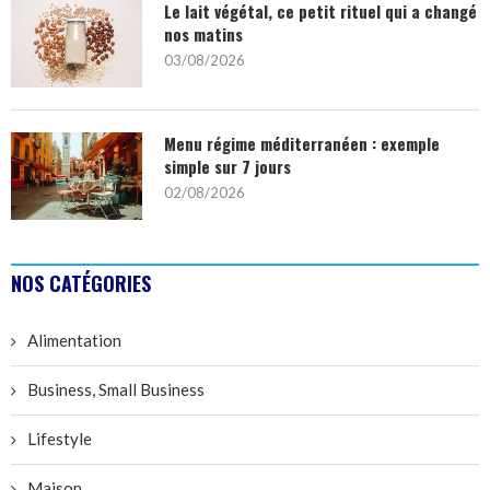
Le lait végétal, ce petit rituel qui a changé
nos matins
03/08/2026
Menu régime méditerranéen : exemple
simple sur 7 jours
02/08/2026
NOS CATÉGORIES
Alimentation
Business, Small Business
Lifestyle
Maison