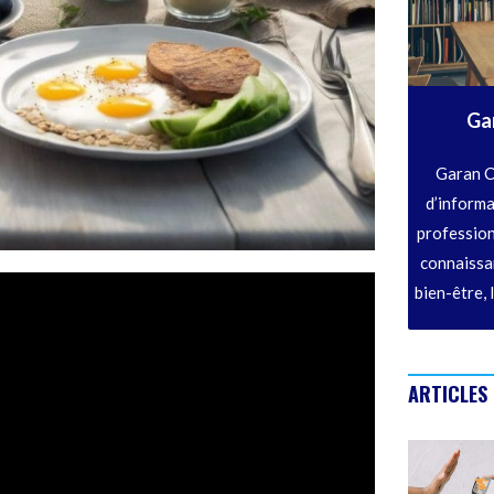
Ga
Garan C
d’informa
profession
connaissan
bien-être, 
ARTICLES