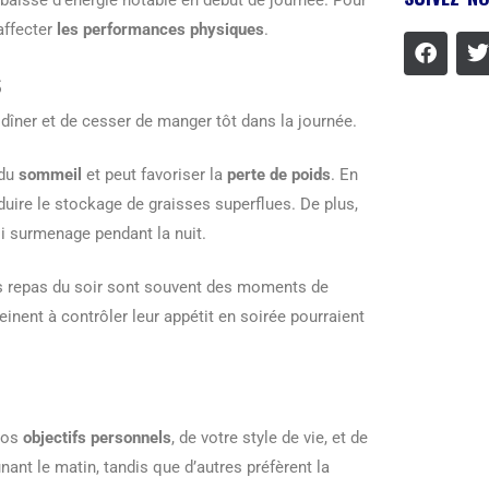
 baisse d’énergie notable en début de journée. Pour
affecter
les performances physiques
.
s
dîner et de cesser de manger tôt dans la journée.
 du
sommeil
et peut favoriser la
perte de poids
. En
éduire le stockage de graisses superflues. De plus,
si surmenage pendant la nuit.
 les repas du soir sont souvent des moments de
einent à contrôler leur appétit en soirée pourraient
 vos
objectifs personnels
, de votre style de vie, et de
nant le matin, tandis que d’autres préfèrent la