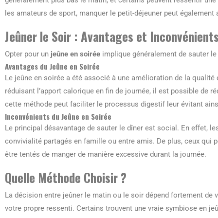
généralement plus bas le matin, et certains peuvent ressentir une
les amateurs de sport, manquer le petit-déjeuner peut également 
Jeûner le Soir : Avantages et Inconvénient
Opter pour un
jeûne en soirée
implique généralement de sauter le 
Avantages du Jeûne en Soirée
Le jeûne en soirée a été associé à une amélioration de la qualité
réduisant l’apport calorique en fin de journée, il est possible de r
cette méthode peut faciliter le processus digestif leur évitant ain
Inconvénients du Jeûne en Soirée
Le principal désavantage de sauter le dîner est social. En effet,
convivialité partagés en famille ou entre amis. De plus, ceux qui p
être tentés de manger de manière excessive durant la journée.
Quelle Méthode Choisir ?
La décision entre jeûner le matin ou le soir dépend fortement de
votre propre ressenti. Certains trouvent une vraie symbiose en jeû