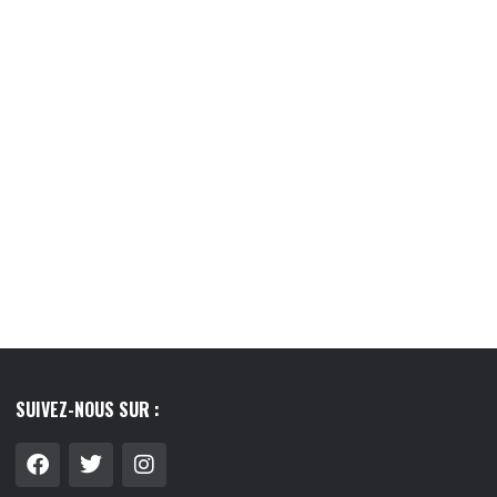
LIER : GUIDE COMPLET
LE LAIT VÉGÉTAL, CE PETIT RITUEL QUI
 FAIRE LE...
A...
8/07/2026
03/08/2026
SUIVEZ-NOUS SUR :