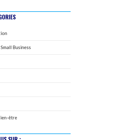
GORIES
tion
 Small Business
ien-être
US SUR :