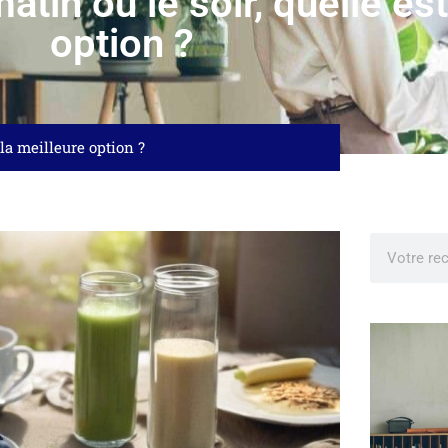
atin ou le soir, quelle es
option ?
 la meilleure option ?