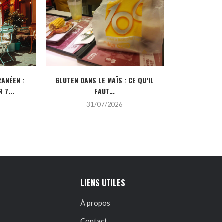
ANÉEN :
GLUTEN DANS LE MAÏS : CE QU’IL
CRÉDIT IMMOBI
 7...
FAUT...
POUR
31/07/2026
2
LIENS UTILES
À propos
Contact