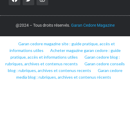
@2024 – Tous droits réservés.
Garan Cedore Magazine
Garan cedore magazine site : guide pratique, accès et
informations utiles
Acheter magazine garan cedore : guide
pratique, accès et informations utiles
Garan cedore blog :
rubriques, archives et contenus recents
Garan cedore conseils
blog : rubriques, archives et contenus recents
Garan cedore
media blog : rubriques, archives et contenus récents