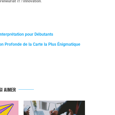
reneuriat
et l’
innovation
.
nterprétation pour Débutants
on Profonde de la Carte la Plus Énigmatique
I AIMER
L’ÉCLAT P
DÉCOUVREZ L