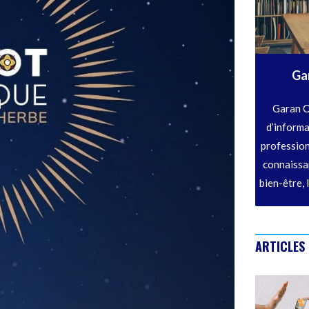
Ga
Garan C
d’informa
profession
connaissan
bien-être, 
ARTICLES