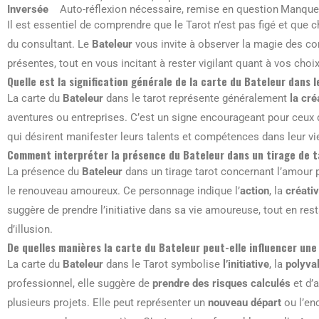
Inversée
Auto-réflexion nécessaire, remise en question
Manque 
Il est essentiel de comprendre que le Tarot n’est pas figé et que
du consultant. Le
Bateleur
vous invite à observer la magie des c
présentes, tout en vous incitant à rester vigilant quant à vos choix
Quelle est la signification générale de la carte du Bateleur dans l
La carte du
Bateleur
dans le tarot représente généralement
la cré
aventures ou entreprises. C’est un signe encourageant pour ceux
qui désirent manifester leurs talents et compétences dans leur vi
Comment interpréter la présence du Bateleur dans un tirage de t
La présence du
Bateleur
dans un tirage tarot concernant l’amour 
le renouveau amoureux. Ce personnage indique l’
action
, la
créativ
suggère de prendre l’initiative dans sa vie amoureuse, tout en re
d’illusion.
De quelles manières la carte du Bateleur peut-elle influencer une 
La carte du
Bateleur
dans le Tarot symbolise
l’initiative
, la
polyva
professionnel, elle suggère de
prendre des risques calculés
et d’a
plusieurs projets. Elle peut représenter un
nouveau départ
ou l’e