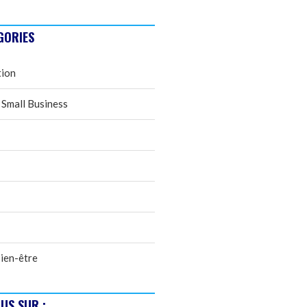
GORIES
tion
 Small Business
ien-être
US SUR :