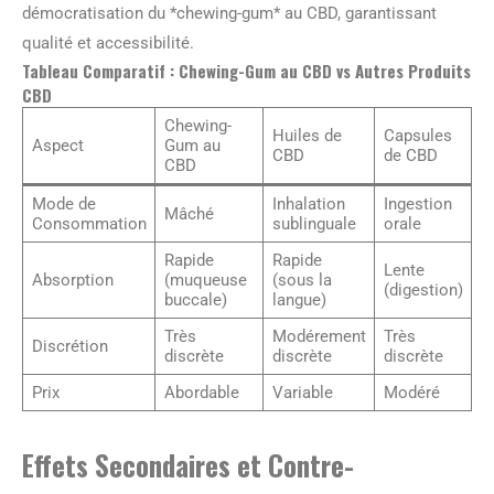
démocratisation du *chewing-gum* au CBD, garantissant
qualité et accessibilité.
Tableau Comparatif : Chewing-Gum au CBD vs Autres Produits
CBD
Chewing-
Huiles de
Capsules
Aspect
Gum au
CBD
de CBD
CBD
Mode de
Inhalation
Ingestion
Mâché
Consommation
sublinguale
orale
Rapide
Rapide
Lente
Absorption
(muqueuse
(sous la
(digestion)
buccale)
langue)
Très
Modérement
Très
Discrétion
discrète
discrète
discrète
Prix
Abordable
Variable
Modéré
Effets Secondaires et Contre-