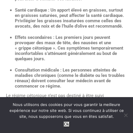
Santé cardiaque
: Un apport élevé en graisses, surtout
en graisses saturées, peut affecter la santé cardiaque.
Privilégier les graisses insaturées comme celles des
avocats, des noix et de l’huile d’olive est recommandé.
Effets secondaires
: Les premiers jours peuvent
provoquer des maux de tête, des nausées et une
« grippe cétonique ». Ces symptômes temporairement
inconfortables s’atténuent généralement au bout de
quelques jours.
Consultation médicale
: Les personnes atteintes de
maladies chroniques (comme le diabète ou les troubles
rénaux) doivent consulter leur médecin avant de
commencer ce régime.
Le régime cétonique n’est pas destiné à être suivi
indéfiniment. Pour maximiser ses bénéfices tout en
Nous utilisons des cookies pour vous garantir la meilleure
expérience sur notre site web. Si vous continuez à utiliser ce
minimisant les risques, une durée de
1 à 3 mois
est souvent
site, nous supposerons que vous en êtes satisfait.
recommandée. Certains experts suggèrent des phases
Ok
cycliques où l’on intègre des périodes de régime normal pour