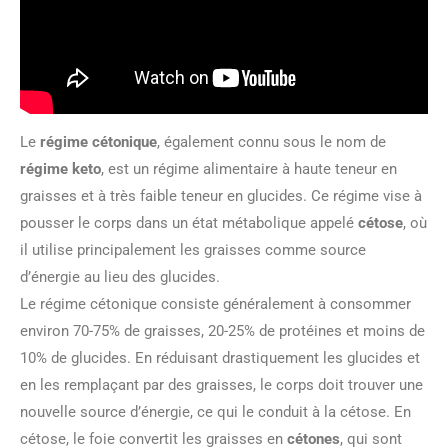
Le
régime cétonique
, également connu sous le nom de
régime keto
, est un régime alimentaire à haute teneur en
graisses et à très faible teneur en glucides. Ce régime vise à
pousser le corps dans un état métabolique appelé
cétose
, où
il utilise principalement les graisses comme source
d’énergie au lieu des glucides.
Le régime cétonique consiste généralement à consommer
environ 70-75% de graisses, 20-25% de protéines et moins de
10% de glucides. En réduisant drastiquement les glucides et
en les remplaçant par des graisses, le corps doit trouver une
nouvelle source d’énergie, ce qui le conduit à la cétose. En
cétose, le foie convertit les graisses en
cétones
, qui sont