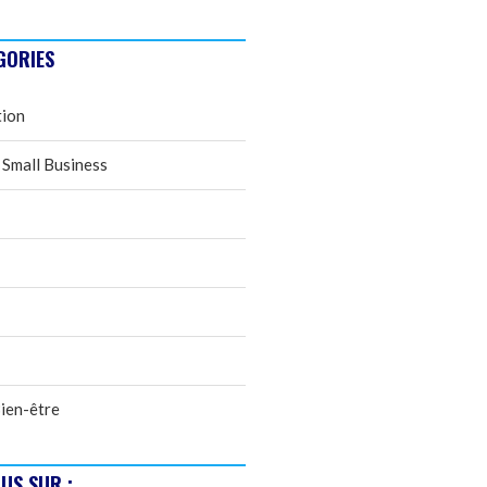
GORIES
tion
 Small Business
ien-être
US SUR :