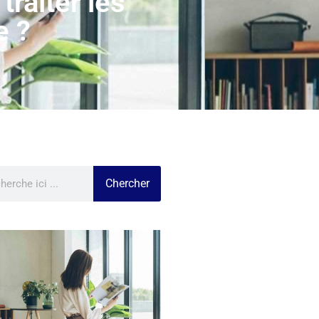
raiter les
e ?
Chercher