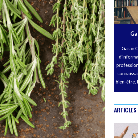
Ga
Garan C
d’informa
profession
connaissan
bien-être, 
ARTICLES