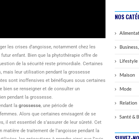
NOS CATÉ
Alimenta
ager les crises d’angoisse, notamment chez les
Business,
futur enfant. Bien que la phytothérapie offre de
Lifestyle
question de la sécurité reste primordiale. Certaines
 mais leur utilisation pendant la grossesse
Maison
antes sont inoffensives et bénéfiques sous certaines
de bien se renseigner et de consulter un
Mode
ien pendant la grossesse.
Relation
endant la
grossesse
, une période de
femmes. Alors que certaines envisagent de se
Santé & B
il est essentiel de s’assurer de leur sûreté. Cet
 en matière de traitement de l’angoisse pendant la
SUIVEZ-NO
lisées, les précautions à prendre ainsi que l’avis