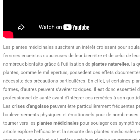
Les plantes médicinales suscitent un intérêt croissant pour soul
femmes enceintes soucieuses de leur bien-être et de celui de leur 
nombreux bienfaits grâce à l’utilisation de
plantes naturelles
, la 
plantes, comme le millepertuis, possèdent des effets documentés,
nécessite des précautions particulières. En effet, si certaines pl
formes, d’autres peuvent s’avérer toxiques. Il est donc essentiel 
professionnel de santé avant d’intégrer ces remèdes à son quotid
Les
crises d’angoisse
peuvent être particulièrement fréquentes p
bouleversements physiques et émotionnels pour de nombreuses 
tourner vers les
plantes médicinales
pour soulager ces symptômes, 
article explore l’efficacité et la sécurité des plantes médicinales
grossesse, en mettant en lumière certaines plantes couramment uti