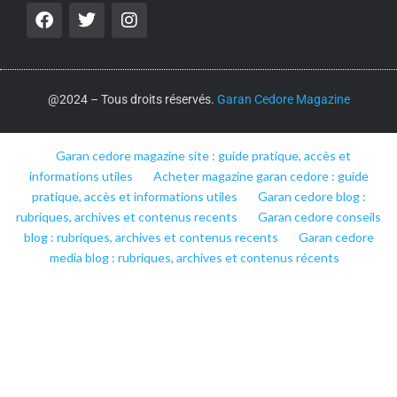
@2024 – Tous droits réservés.
Garan Cedore Magazine
Garan cedore magazine site : guide pratique, accès et
informations utiles
Acheter magazine garan cedore : guide
pratique, accès et informations utiles
Garan cedore blog :
rubriques, archives et contenus recents
Garan cedore conseils
blog : rubriques, archives et contenus recents
Garan cedore
media blog : rubriques, archives et contenus récents