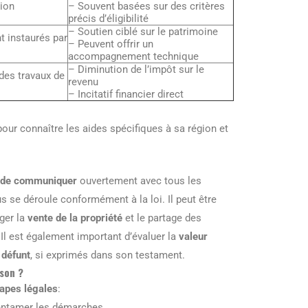
tion
– Souvent basées sur des critères
précis d’éligibilité
– Soutien ciblé sur le patrimoine
t instaurés par
– Peuvent offrir un
accompagnement technique
– Diminution de l’impôt sur le
 des travaux de
revenu
– Incitatif financier direct
our connaître les aides spécifiques à sa région et
l de communiquer
ouvertement avec tous les
 se déroule conformément à la loi. Il peut être
ager la
vente de la propriété
et le partage des
. Il est également important d’évaluer la
valeur
 défunt
, si exprimés dans son testament.
ison ?
apes légales
:
ntamer les démarches.