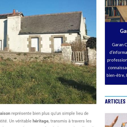
Ga
Garan C
d’informa
profession
connaissan
bien-être, 
ARTICLES
aison
représente bien plus qu’un simple lieu de
ntité. Un véritable
héritage
, transmis à travers les