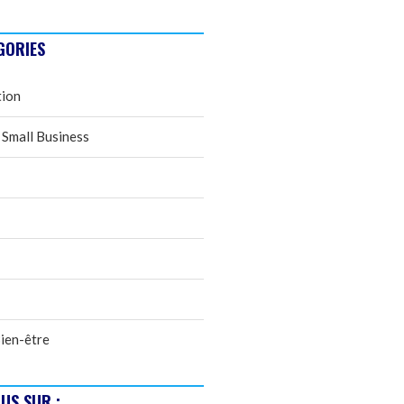
GORIES
tion
 Small Business
ien-être
US SUR :