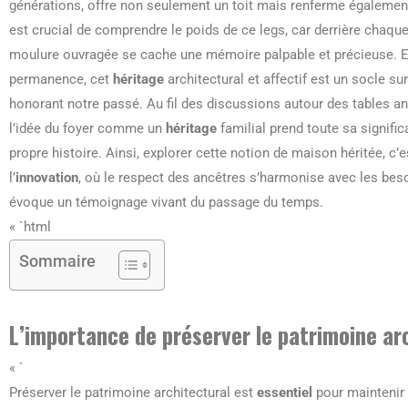
générations, offre non seulement un toit mais renferme également l
est crucial de comprendre le poids de ce legs, car derrière chaqu
moulure ouvragée se cache une mémoire palpable et précieuse. En
permanence, cet
héritage
architectural et affectif est un socle s
honorant notre passé. Au fil des discussions autour des tables a
l’idée du foyer comme un
héritage
familial prend toute sa signific
propre histoire. Ainsi, explorer cette notion de maison héritée, c’
l’
innovation
, où le respect des ancêtres s’harmonise avec les bes
évoque un témoignage vivant du passage du temps.
« `html
Sommaire
L’importance de préserver le patrimoine ar
« `
Préserver le patrimoine architectural est
essentiel
pour maintenir l