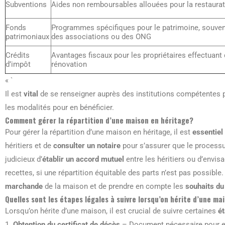
Subventions
Aides non remboursables allouées pour la restaura
Fonds
Programmes spécifiques pour le patrimoine, souven
patrimoniaux
des associations ou des ONG
Crédits
Avantages fiscaux pour les propriétaires effectuant
d’impôt
rénovation
« `
Il est
vital
de se renseigner auprès des institutions compétentes p
les modalités pour en bénéficier.
Comment gérer la répartition d’une maison en héritage?
Pour gérer la répartition d’une maison en héritage, il est
essentie
héritiers et de
consulter un notaire
pour s’assurer que le processus
judicieux d’
établir un accord mutuel
entre les héritiers ou d’envis
recettes, si une répartition équitable des parts n’est pas possible
marchande
de la maison et de prendre en compte les
souhaits du
Quelles sont les étapes légales à suivre lorsqu’on hérite d’une ma
Lorsqu’on hérite d’une maison, il est crucial de suivre certaines
ét
1.
Obtention du certificat de décès
– Document nécessaire pour e