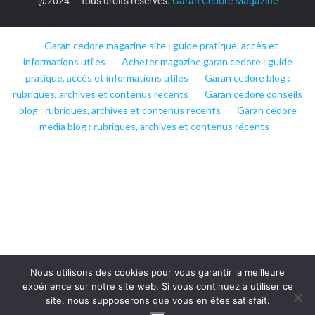
@2024 – Tous droits réservés.
Garan Cedore Magazine
Garan cedore magazine site : guide pratique, accès et
informations utiles
Acheter magazine garan cedore : guide
pratique, accès et informations utiles
Garan cedore blog :
rubriques, archives et contenus recents
Garan cedore conseils
blog : rubriques, archives et contenus recents
Garan cedore
media blog : rubriques, archives et contenus récents
Nous utilisons des cookies pour vous garantir la meilleure
expérience sur notre site web. Si vous continuez à utiliser ce
site, nous supposerons que vous en êtes satisfait.