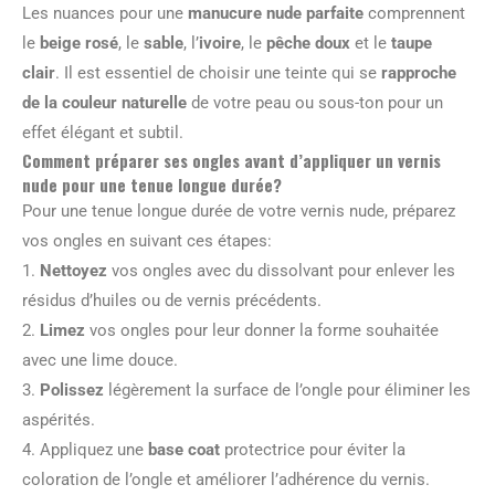
Les nuances pour une
manucure nude parfaite
comprennent
le
beige rosé
, le
sable
, l’
ivoire
, le
pêche doux
et le
taupe
clair
. Il est essentiel de choisir une teinte qui se
rapproche
de la couleur naturelle
de votre peau ou sous-ton pour un
effet élégant et subtil.
Comment préparer ses ongles avant d’appliquer un vernis
nude pour une tenue longue durée?
Pour une tenue longue durée de votre vernis nude, préparez
vos ongles en suivant ces étapes:
1.
Nettoyez
vos ongles avec du dissolvant pour enlever les
résidus d’huiles ou de vernis précédents.
2.
Limez
vos ongles pour leur donner la forme souhaitée
avec une lime douce.
3.
Polissez
légèrement la surface de l’ongle pour éliminer les
aspérités.
4. Appliquez une
base coat
protectrice pour éviter la
coloration de l’ongle et améliorer l’adhérence du vernis.