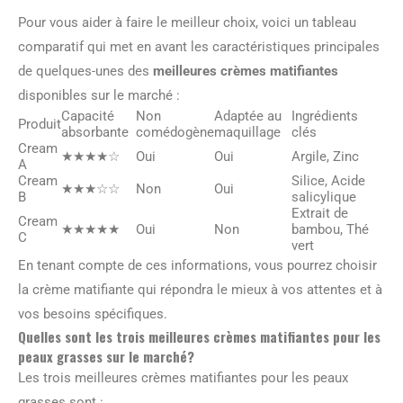
Pour vous aider à faire le meilleur choix, voici un tableau
comparatif qui met en avant les caractéristiques principales
de quelques-unes des
meilleures crèmes matifiantes
disponibles sur le marché :
Capacité
Non
Adaptée au
Ingrédients
Produit
absorbante
comédogène
maquillage
clés
Cream
★★★★☆
Oui
Oui
Argile, Zinc
A
Cream
Silice, Acide
★★★☆☆
Non
Oui
B
salicylique
Extrait de
Cream
★★★★★
Oui
Non
bambou, Thé
C
vert
En tenant compte de ces informations, vous pourrez choisir
la crème matifiante qui répondra le mieux à vos attentes et à
vos besoins spécifiques.
Quelles sont les trois meilleures crèmes matifiantes pour les
peaux grasses sur le marché?
Les trois meilleures crèmes matifiantes pour les peaux
grasses sont :