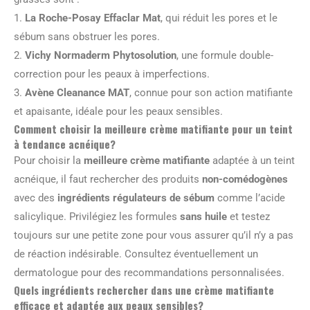
1.
La Roche-Posay Effaclar Mat
, qui réduit les pores et le
sébum sans obstruer les pores.
2.
Vichy Normaderm Phytosolution
, une formule double-
correction pour les peaux à imperfections.
3.
Avène Cleanance MAT
, connue pour son action matifiante
et apaisante, idéale pour les peaux sensibles.
Comment choisir la meilleure crème matifiante pour un teint
à tendance acnéique?
Pour choisir la
meilleure crème matifiante
adaptée à un teint
acnéique, il faut rechercher des produits
non-comédogènes
avec des
ingrédients régulateurs de sébum
comme l’acide
salicylique. Privilégiez les formules
sans huile
et testez
toujours sur une petite zone pour vous assurer qu’il n’y a pas
de réaction indésirable. Consultez éventuellement un
dermatologue pour des recommandations personnalisées.
Quels ingrédients rechercher dans une crème matifiante
efficace et adaptée aux peaux sensibles?