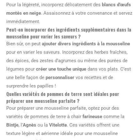
Pour la légèreté, incorporez délicatement des
blancs d’œufs
montés en neige
. Assaisonnez à votre convenance et servez
immédiatement.
Peut-on incorporer des ingrédients supplémentaires dans la
mousseline pour varier les saveurs ?
Bien sûr, on peut
ajouter divers ingrédients à la mousseline
pour en varier les saveurs. Incorporez des herbes fraîches,
des épices, des zestes d’agrumes ou même des purées de
légumes pour
créer une touche unique
dans vos plats. C’est
une belle façon de
personnaliser
vos recettes et de
surprendre les papilles !
Quelles variétés de pommes de terre sont idéales pour
préparer une mousseline parfaite ?
Pour préparer une mousseline parfaite, optez pour des
variétés de pommes de terre à chair
farineuse
comme la
Bintje
, l’
Agnès
ou la
Vitelotte
. Ces variétés offrent une
texture légère et aérienne idéale pour une mousseline