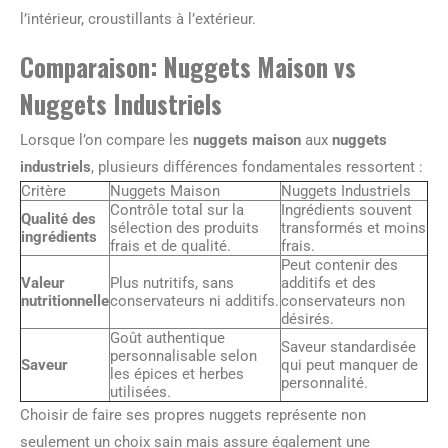
l’intérieur, croustillants à l’extérieur.
Comparaison: Nuggets Maison vs
Nuggets Industriels
Lorsque l’on compare les
nuggets maison
aux
nuggets
industriels
, plusieurs différences fondamentales ressortent :
Critère
Nuggets Maison
Nuggets Industriels
Contrôle total sur la
Ingrédients souvent
Qualité des
sélection des produits
transformés et moins
ingrédients
frais et de qualité.
frais.
Peut contenir des
Valeur
Plus nutritifs, sans
additifs et des
nutritionnelle
conservateurs ni additifs.
conservateurs non
désirés.
Goût authentique
Saveur standardisée
personnalisable selon
Saveur
qui peut manquer de
les épices et herbes
personnalité.
utilisées.
Choisir de faire ses propres nuggets représente non
seulement un choix sain mais assure également une