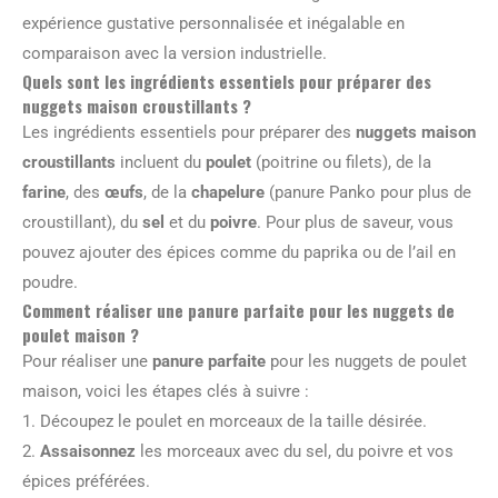
expérience gustative personnalisée et inégalable en
comparaison avec la version industrielle.
Quels sont les ingrédients essentiels pour préparer des
nuggets maison croustillants ?
Les ingrédients essentiels pour préparer des
nuggets maison
croustillants
incluent du
poulet
(poitrine ou filets), de la
farine
, des
œufs
, de la
chapelure
(panure Panko pour plus de
croustillant), du
sel
et du
poivre
. Pour plus de saveur, vous
pouvez ajouter des épices comme du paprika ou de l’ail en
poudre.
Comment réaliser une panure parfaite pour les nuggets de
poulet maison ?
Pour réaliser une
panure parfaite
pour les nuggets de poulet
maison, voici les étapes clés à suivre :
1. Découpez le poulet en morceaux de la taille désirée.
2.
Assaisonnez
les morceaux avec du sel, du poivre et vos
épices préférées.