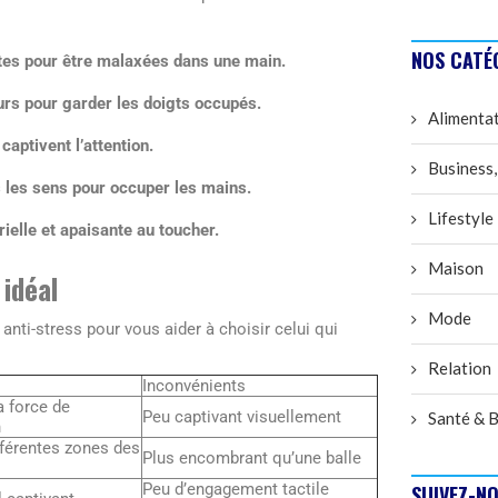
NOS CATÉ
aites pour être malaxées dans une main.
eurs pour garder les doigts occupés.
Alimenta
aptivent l’attention.
Business,
s les sens pour occuper les mains.
Lifestyle
ielle et apaisante au toucher.
Maison
 idéal
Mode
nti-stress pour vous aider à choisir celui qui
Relation
Inconvénients
a force de
Peu captivant visuellement
Santé & B
n
fférentes zones des
Plus encombrant qu’une balle
Peu d’engagement tactile
SUIVEZ-NO