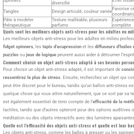
Spinners
Effet visue
diversifié
Favorise cr
Tangles
Design articulé, couleur variée
coordinati
Pâte à modeler
Texture malléable, plusieurs
Expérience
thérapeutique
parfums
complète
Quels sont les meilleurs objets anti-stress pour les adultes en mil
Les meilleurs objets anti-stress pour les adultes en milieu profes
fidget spinners
, les
tapis d’acupression
et les
diffuseurs d’huiles 
puzzles
ou
jeux de logique
peuvent aussi aider à détourner l’espri
Comment choisir un objet anti-stress adapté à ses besoins perso
Pour choisir un objet anti-stress adapté, il est important de
consi
ressentirez le plus de stress
. Ensuite, recherchez un objet qui c
peut être discret pour le bureau, tandis qu’un ballon anti-stress e
quelque chose qui vous attire naturellement, que ce soit par sa text
est également essentiel de tenir compte de l’
efficacité de la mét
tactiles, tandis que d’autres opteront pour des options auditives 
méditation ou des objets interactifs avec des lumières apaisante
Quelle est l’efficacité des objets anti-stress et quelle est leur ba
Les objets anti-stress, comme les balles à presser ou les spinner