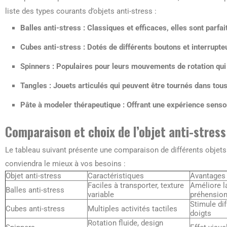
liste des types courants d’objets anti-stress :
Balles anti-stress
: Classiques et efficaces, elles sont parf
Cubes anti-stress
: Dotés de différents boutons et interrupt
Spinners
: Populaires pour leurs mouvements de rotation qui c
Tangles
: Jouets articulés qui peuvent être tournés dans tou
Pâte à modeler thérapeutique
: Offrant une expérience sensor
Comparaison et choix de l’objet anti-stress
Le tableau suivant présente une comparaison de différents objets a
conviendra le mieux à vos besoins :
Objet anti-stress
Caractéristiques
Avantages
Faciles à transporter, texture
Améliore l
Balles anti-stress
variable
préhensio
Stimule di
Cubes anti-stress
Multiples activités tactiles
doigts
Rotation fluide, design