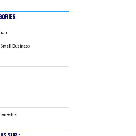
GORIES
tion
 Small Business
ien-être
US SUR :