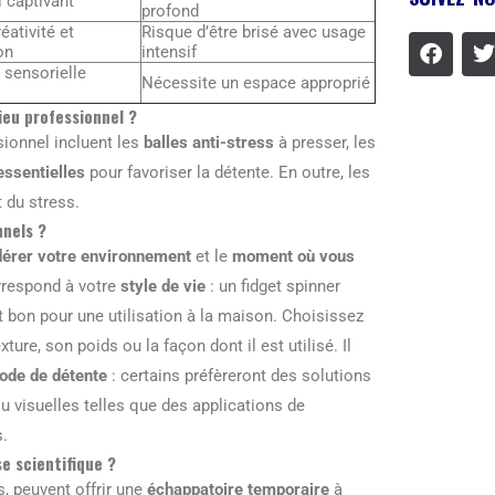
l captivant
profond
éativité et
Risque d’être brisé avec usage
on
intensif
 sensorielle
Nécessite un espace approprié
ieu professionnel ?
sionnel incluent les
balles anti-stress
à presser, les
essentielles
pour favoriser la détente. En outre, les
t du stress.
nnels ?
dérer votre environnement
et le
moment où vous
orrespond à votre
style de vie
: un fidget spinner
st bon pour une utilisation à la maison. Choisissez
ure, son poids ou la façon dont il est utilisé. Il
hode de détente
: certains préfèreront des solutions
ou visuelles telles que des applications de
s.
se scientifique ?
s, peuvent offrir une
échappatoire temporaire
à