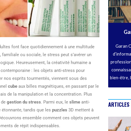
Ga
Garan C
dultes font face quotidiennement à une multitude
d’informa
familiale ou sociale, le stress peut s’avérer un
profession
ologique. Heureusement, la créativité humaine a
connaissan
contemporaine : les objets anti-stress pour
bien-être, 
er nos esprits tourmentés, viennent sous des
onnel
cube
aux billes magnétiques, en passant par le
biais de la manipulation et la concentration. Plus
s de
gestion du stress
. Parmi eux, le
slime
anti-
ARTICLES
le étonnante, tandis que les
puzzles
3D mettent à
re. Découvrons ensemble comment ces objets peuvent
oments de répit indispensables.