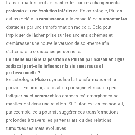
transformation peut se manifester par des
changements
profonds
et
une évolution intérieure
. En astrologie, Pluton
est associé à la
renaissance
, à la capacité de
surmonter les
obstacles
par une transformation radicale. Cela peut
impliquer de
lâcher prise
sur les anciens schémas et
d’embrasser une nouvelle version de soi-même afin
d’atteindre la croissance personnelle.
De quelle manière la position de Pluton par maison et signe
zodiacal peut-elle influencer la vie amoureuse et
professionnelle ?
En astrologie,
Pluton
symbolise la transformation et le
pouvoir. En amour, sa position par signe et maison peut
indiquer
où et comment
les grandes métamorphoses se
manifestent dans une relation. Si Pluton est en maison VII,
par exemple, cela pourrait suggérer des transformations
profondes à travers les partenariats ou des relations
tumultueuses mais évolutives.