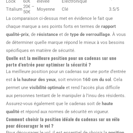
Lock
60€
élevée
Électronique
20€ –
Titalium
Moyenne
Clé
3.5/5
50€
La comparaison ci-dessus met en évidence le fait que
chaque marque a ses points forts en termes de
rapport
qualité-prix
, de
résistance
et de
type de verrouillage
. À vous
de déterminer quelle marque répond le mieux à vos besoins
spécifiques en matière de sécurité.
Quelle est la meilleure position pour un cadenas sur une
porte d’entrée pour optimiser la sécurité ?
La meilleure position pour un cadenas sur une porte d’entrée
est
à la hauteur des yeux
, soit environ
160 cm du sol
. Cela
permet une
visibilité optimale
et rend l’accès plus difficile
aux personnes tentant de le manipuler à l’insu des résidents.
Assurez-vous également que le cadenas soit de
haute
qualité
et répond aux normes de sécurité en vigueur.
Comment choisir la position idéale du cadenas sur un vélo
pour décourager le vol ?
Pour décourager le vol, il est essentiel de choisir la
position