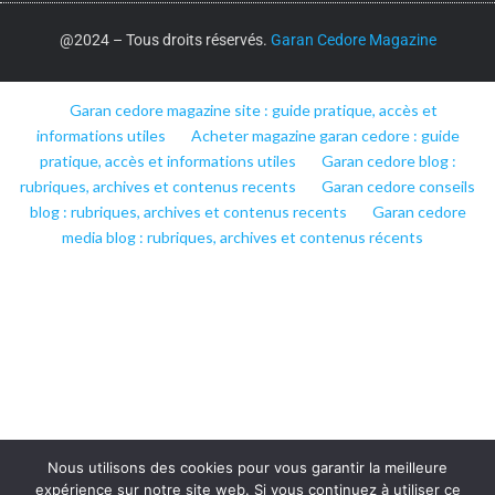
@2024 – Tous droits réservés.
Garan Cedore Magazine
Garan cedore magazine site : guide pratique, accès et
informations utiles
Acheter magazine garan cedore : guide
pratique, accès et informations utiles
Garan cedore blog :
rubriques, archives et contenus recents
Garan cedore conseils
blog : rubriques, archives et contenus recents
Garan cedore
media blog : rubriques, archives et contenus récents
Nous utilisons des cookies pour vous garantir la meilleure
expérience sur notre site web. Si vous continuez à utiliser ce